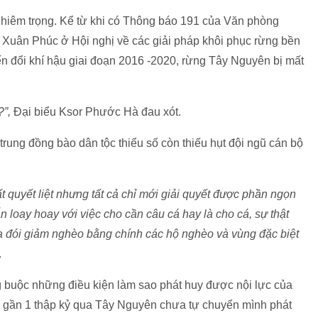
hiêm trọng. Kể từ khi có Thông báo 191 của Văn phòng
Xuân Phúc ở Hội nghị về các giải pháp khôi phục rừng bền
 đổi khí hậu giai đoạn 2016 -2020, rừng Tây Nguyên bị mất
?”,
Đại biểu Ksor Phước Hà đau xót.
p trung đồng bào dân tộc thiểu số còn thiếu hụt đội ngũ cán bộ
 quyết liệt nhưng tất cả chỉ mới giải quyết được phần ngọn
 loay hoay với việc cho cần câu cá hay là cho cá, sự thật
óa đói giảm nghèo bằng chính các hộ nghèo và vùng đặc biệt
.
g buộc những điều kiện làm sao phát huy được nội lực của
ng gần 1 thập kỷ qua Tây Nguyên chưa tự chuyển mình phát