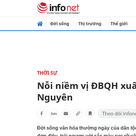
Đời sống
Thị trường
Thế giới
THỜI SỰ
Nỗi niềm vị ĐBQH xuấ
Nguyên
Đời sống văn hóa thường ngày của dân tộc 
đơn điệu, trái ngược với sắc màu rực rỡ v