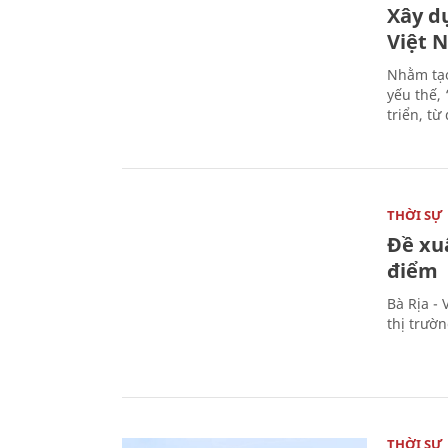
Xây d
Việt 
Nhằm tạo
yếu thế,
triển, t
THỜI SỰ
Đề xu
điểm
Bà Rịa -
thị trườ
THỜI SỰ