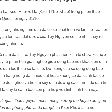
ia Lai Ksor Phước Hà (Ksor H’Bơ Khăp) trong phiên thảo
ng Quốc hội ngày 31/10.
rong những năm qua đã có sự phát triển về kinh tế - xã hội
 giàu lên. Cái đạt được của Tây Nguyên có thể nhìn thấy rõ
cũng nhìn ra.
5 năm đã chỉ rõ: Tây Nguyên phát triển kinh tế chưa kết hợp
ể xảy ra phân hóa giàu nghèo giữa đồng bào nơi khác đến định
c dân tộc thiểu số tại chỗ. Đời sống của số đông đồng bào
Tình trạng nông dân thiếu đất hoặc không có đất canh tác do
lệ đói nghèo và trẻ em suy dinh dưỡng cao. Trình độ dân trí
Hà đây là cảnh báo còn phù hợp với tình hình hiện nay.
bạt ngàn, thảo nguyên mênh mông, sương mờ huyền ảo, giàu
dân tộc phong phú và đa dạng
,” bà Ksor Phước Hà nói.