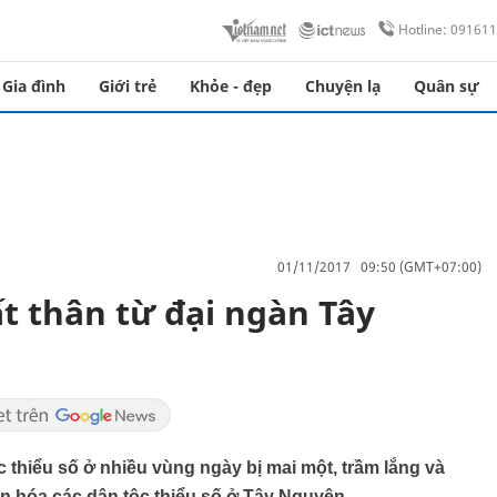
Hotline: 09161
Gia đình
Giới trẻ
Khỏe - đẹp
Chuyện lạ
Quân sự
01/11/2017 09:50 (GMT+07:00)
t thân từ đại ngàn Tây
thiểu số ở nhiều vùng ngày bị mai một, trầm lắng và
ăn hóa các dân tộc thiểu số ở Tây Nguyên.