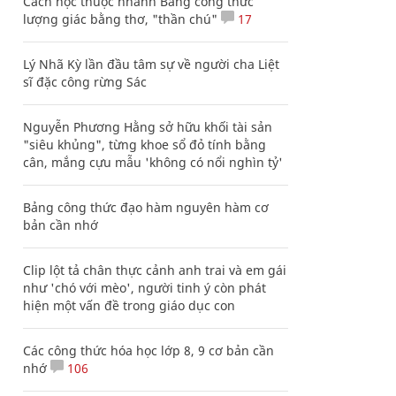
Cách học thuộc nhanh Bảng công thức
lượng giác bằng thơ, "thần chú"
17
Lý Nhã Kỳ lần đầu tâm sự về người cha Liệt
sĩ đặc công rừng Sác
Nguyễn Phương Hằng sở hữu khối tài sản
"siêu khủng", từng khoe sổ đỏ tính bằng
cân, mắng cựu mẫu 'không có nổi nghìn tỷ'
Bảng công thức đạo hàm nguyên hàm cơ
bản cần nhớ
Clip lột tả chân thực cảnh anh trai và em gái
như 'chó với mèo', người tinh ý còn phát
hiện một vấn đề trong giáo dục con
Các công thức hóa học lớp 8, 9 cơ bản cần
nhớ
106