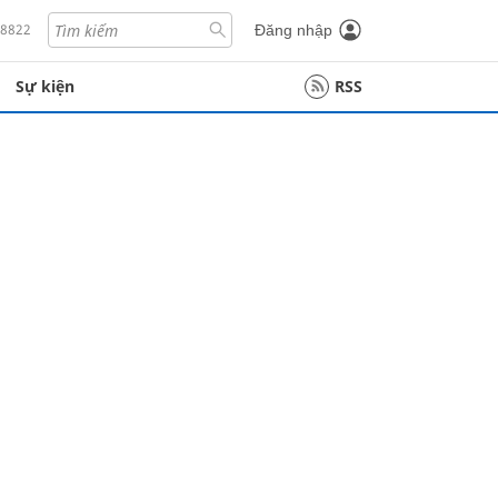
18822
Đăng nhập
Sự kiện
RSS