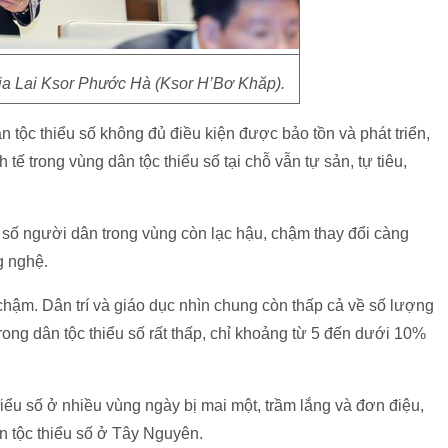
Gia Lai Ksor Phước Hà (Ksor H’Bơ Khăp).
tộc thiểu số không đủ điều kiện được bảo tồn và phát triển,
 tế trong vùng dân tộc thiểu số tại chỗ vẫn tự sản, tự tiêu,
 số người dân trong vùng còn lạc hậu, chậm thay đổi càng
g nghệ.
chậm. Dân trí và giáo dục nhìn chung còn thấp cả về số lượng
ong dân tộc thiểu số rất thấp, chỉ khoảng từ 5 đến dưới 10%
ểu số ở nhiều vùng ngày bị mai một, trầm lắng và đơn điệu,
n tộc thiểu số ở Tây Nguyên.