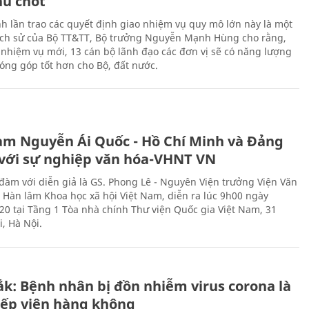
hủ chốt
h lần trao các quyết định giao nhiệm vụ quy mô lớn này là một
lịch sử của Bộ TT&TT, Bộ trưởng Nguyễn Mạnh Hùng cho rằng,
í, nhiệm vụ mới, 13 cán bộ lãnh đạo các đơn vị sẽ có năng lượng
óng góp tốt hơn cho Bộ, đất nước.
àm Nguyễn Ái Quốc - Hồ Chí Minh và Đảng
với sự nghiệp văn hóa-VHNT VN
 đàm với diễn giả là GS. Phong Lê - Nguyên Viện trưởng Viện Văn
n Hàn lâm Khoa học xã hội Việt Nam, diễn ra lúc 9h00 ngày
20 tại Tầng 1 Tòa nhà chính Thư viện Quốc gia Việt Nam, 31
, Hà Nội.
ắk: Bệnh nhân bị đồn nhiễm virus corona là
iếp viên hàng không