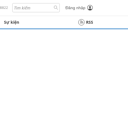
18822
Đăng nhập
Sự kiện
RSS