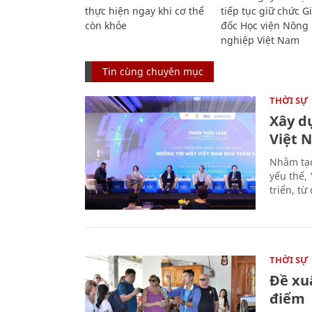
thực hiện ngay khi cơ thể
tiếp tục giữ chức 
còn khỏe
đốc Học viện Nông
nghiệp Việt Nam
Tin cùng chuyên mục
THỜI SỰ
Xây d
Việt 
Nhằm tạo
yếu thế,
triển, t
THỜI SỰ
Đề xu
điểm