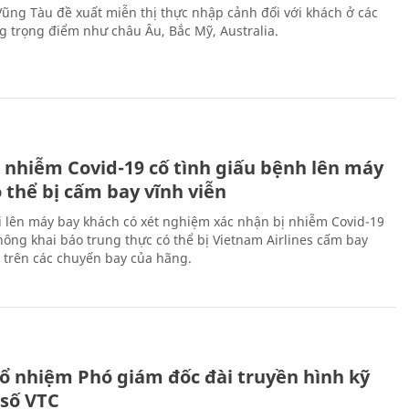
 Vũng Tàu đề xuất miễn thị thực nhập cảnh đối với khách ở các
ng trọng điểm như châu Âu, Bắc Mỹ, Australia.
 nhiễm Covid-19 cố tình giấu bệnh lên máy
 thể bị cấm bay vĩnh viễn
i lên máy bay khách có xét nghiệm xác nhận bị nhiễm Covid-19
ông khai báo trung thực có thể bị Vietnam Airlines cấm bay
n trên các chuyến bay của hãng.
ổ nhiệm Phó giám đốc đài truyền hình kỹ
 số VTC