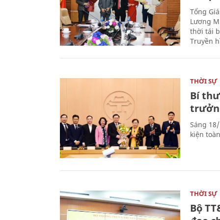
Tổng Giá
Lương Mi
thời tái
Truyền h
THỜI SỰ
Bí th
trưởn
Sáng 18/
kiện toà
THỜI SỰ
Bộ TT