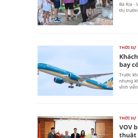
Bà Rịa -
thị trườ
THỜI SỰ
Khách
bay có
Trước kh
nhưng kh
vĩnh viễ
THỜI SỰ
VOV b
thuật