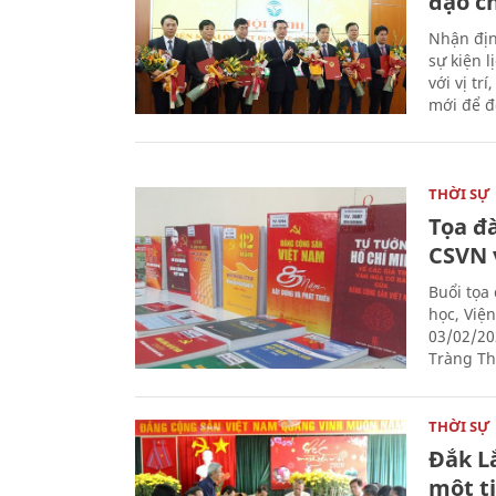
đạo c
Nhận địn
sự kiện 
với vị tr
mới để đ
THỜI SỰ
Tọa đ
CSVN 
Buổi tọa
học, Việ
03/02/20
Tràng Thi
THỜI SỰ
Đắk L
một t