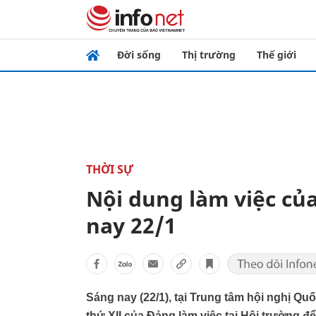
Đời sống
Thị trường
Thế giới
THỜI SỰ
Nội dung làm việc của
nay 22/1
Sáng nay (22/1), tại Trung tâm hội nghị Quố
thứ XII của Đảng làm việc tại Hội trường để 