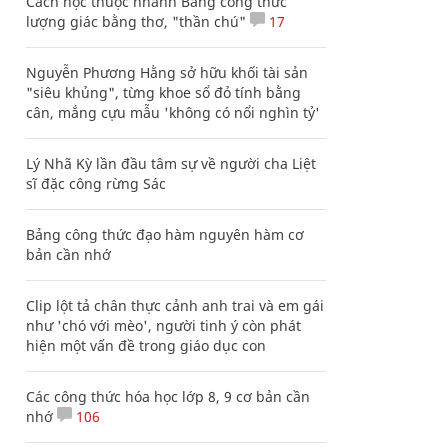
Cách học thuộc nhanh Bảng công thức
lượng giác bằng thơ, "thần chú"
17
Nguyễn Phương Hằng sở hữu khối tài sản
"siêu khủng", từng khoe sổ đỏ tính bằng
cân, mắng cựu mẫu 'không có nổi nghìn tỷ'
Lý Nhã Kỳ lần đầu tâm sự về người cha Liệt
sĩ đặc công rừng Sác
Bảng công thức đạo hàm nguyên hàm cơ
bản cần nhớ
Clip lột tả chân thực cảnh anh trai và em gái
như 'chó với mèo', người tinh ý còn phát
hiện một vấn đề trong giáo dục con
Các công thức hóa học lớp 8, 9 cơ bản cần
nhớ
106