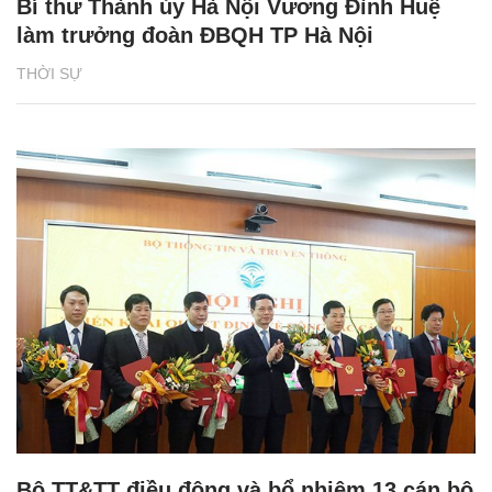
Bí thư Thành ủy Hà Nội Vương Đình Huệ
làm trưởng đoàn ĐBQH TP Hà Nội
THỜI SỰ
Bộ TT&TT điều động và bổ nhiệm 13 cán bộ