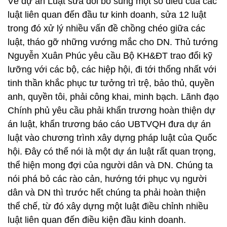
Về dự án Luật sửa đổi bổ sung một số điều của các
luật liên quan đến đầu tư kinh doanh, sửa 12 luật
trong đó xử lý nhiều vấn đề chồng chéo giữa các
luật, tháo gỡ những vướng mắc cho DN. Thủ tướng
Nguyễn Xuân Phúc yêu cầu Bộ KH&ĐT trao đổi kỹ
lưỡng với các bộ, các hiệp hội, đi tới thống nhất với
tinh thần khắc phục tư tưởng trì trệ, bảo thủ, quyền
anh, quyền tôi, phải công khai, minh bạch. Lãnh đạo
Chính phủ yêu cầu phải khẩn trương hoàn thiện dự
án luật, khẩn trương báo cáo UBTVQH đưa dự án
luật vào chương trình xây dựng pháp luật của Quốc
hội. Đây có thể nói là một dự án luật rất quan trọng,
thể hiện mong đợi của người dân và DN. Chúng ta
nói phá bỏ các rào cản, hướng tới phục vụ người
dân và DN thì trước hết chúng ta phải hoàn thiện
thể chế, từ đó xây dựng một luật điều chỉnh nhiều
luật liên quan đến điều kiện đầu kinh doanh.