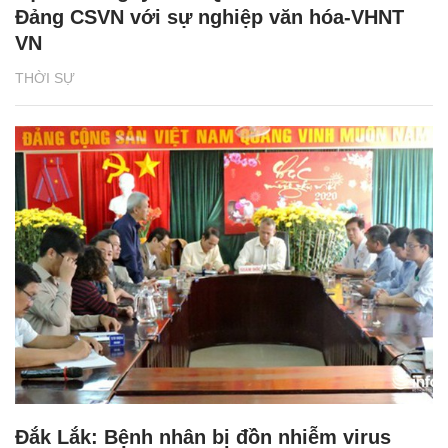
Đảng CSVN với sự nghiệp văn hóa-VHNT
VN
THỜI SỰ
Đắk Lắk: Bệnh nhân bị đồn nhiễm virus