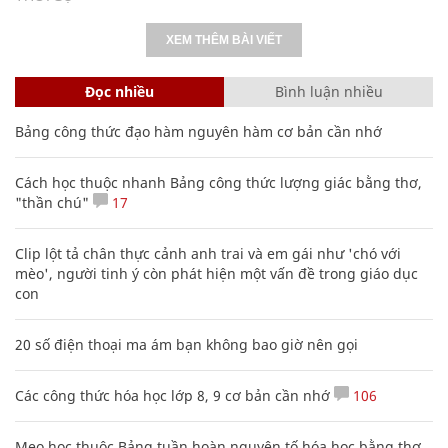
XEM THÊM BÀI VIẾT
Đọc nhiều
Bình luận nhiều
Bảng công thức đạo hàm nguyên hàm cơ bản cần nhớ
Cách học thuộc nhanh Bảng công thức lượng giác bằng thơ,
"thần chú"
17
Clip lột tả chân thực cảnh anh trai và em gái như 'chó với
mèo', người tinh ý còn phát hiện một vấn đề trong giáo dục
con
20 số điện thoại ma ám bạn không bao giờ nên gọi
Các công thức hóa học lớp 8, 9 cơ bản cần nhớ
106
Mẹo học thuộc Bảng tuần hoàn nguyên tố hóa học bằng thơ,