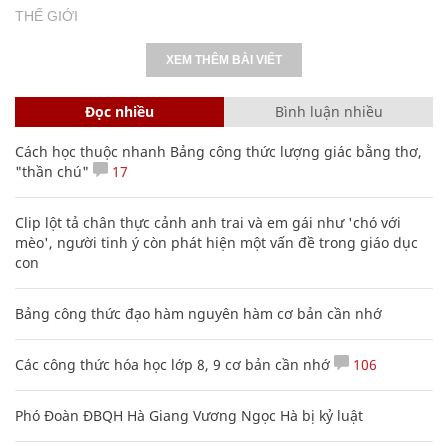
THẾ GIỚI
XEM THÊM BÀI VIẾT
Đọc nhiều
Bình luận nhiều
Cách học thuộc nhanh Bảng công thức lượng giác bằng thơ,
"thần chú"
17
Clip lột tả chân thực cảnh anh trai và em gái như 'chó với
mèo', người tinh ý còn phát hiện một vấn đề trong giáo dục
con
Bảng công thức đạo hàm nguyên hàm cơ bản cần nhớ
Các công thức hóa học lớp 8, 9 cơ bản cần nhớ
106
Phó Đoàn ĐBQH Hà Giang Vương Ngọc Hà bị kỷ luật