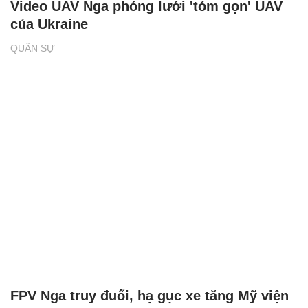
Video UAV Nga phóng lưới 'tóm gọn' UAV
của Ukraine
QUÂN SỰ
FPV Nga truy đuổi, hạ gục xe tăng Mỹ viện