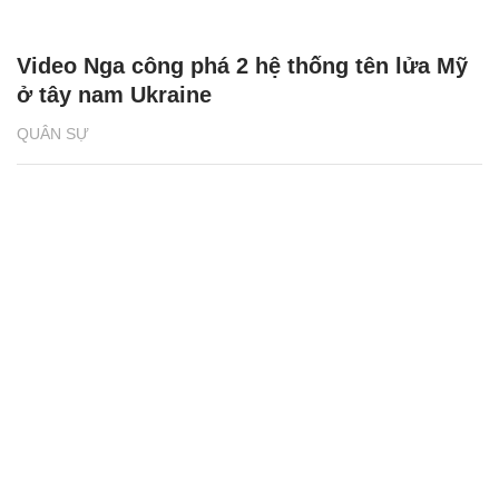
Video Nga công phá 2 hệ thống tên lửa Mỹ
ở tây nam Ukraine
QUÂN SỰ