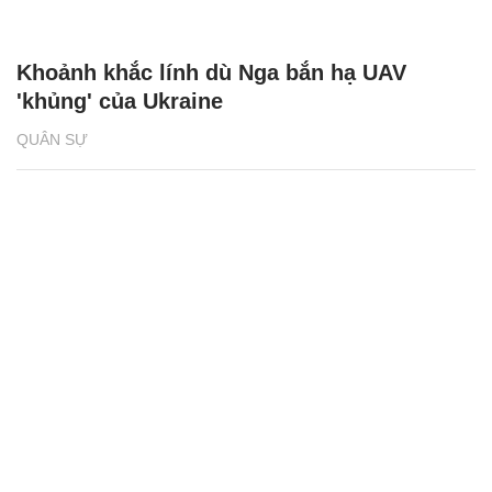
Khoảnh khắc lính dù Nga bắn hạ UAV
'khủng' của Ukraine
QUÂN SỰ