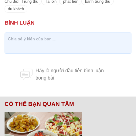
Chủ đề:
Trung thu
Tả lợn
phạt tiền
bánh trung thu
du khách
CÓ THỂ BẠN QUAN TÂM