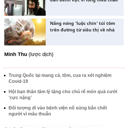
Nắng nóng ‘luộc chín’ túi tôm
trên đường từ siêu thị về nhà
Minh Thu
(lược dịch)
Trung Quốc lại mang cá, tôm, cua ra xét nghiệm
Covid-19
Hội bạn thân tâm lý tặng cho chú rể món quà cưới
‘cực nặng’
Đối tượng đi vào bệnh viện nổ súng bắn chết
người vì mâu thuẫn