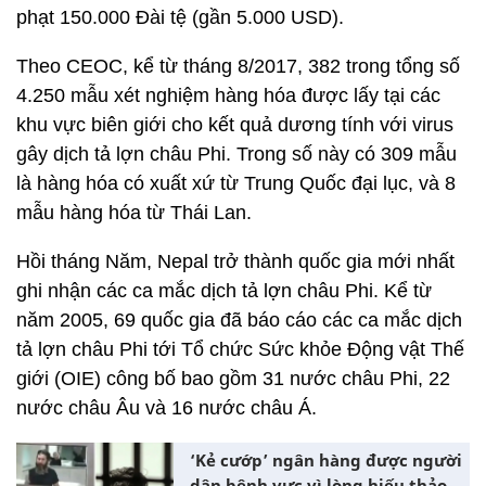
phạt 150.000 Đài tệ (gần 5.000 USD).
Theo CEOC, kể từ tháng 8/2017, 382 trong tổng số
4.250 mẫu xét nghiệm hàng hóa được lấy tại các
khu vực biên giới cho kết quả dương tính với virus
gây dịch tả lợn châu Phi. Trong số này có 309 mẫu
là hàng hóa có xuất xứ từ Trung Quốc đại lục, và 8
mẫu hàng hóa từ Thái Lan.
Hồi tháng Năm, Nepal trở thành quốc gia mới nhất
ghi nhận các ca mắc dịch tả lợn châu Phi. Kể từ
năm 2005, 69 quốc gia đã báo cáo các ca mắc dịch
tả lợn châu Phi tới Tổ chức Sức khỏe Động vật Thế
giới (OIE) công bố bao gồm 31 nước châu Phi, 22
nước châu Âu và 16 nước châu Á.
‘Kẻ cướp’ ngân hàng được người
dân bênh vực vì lòng hiếu thảo