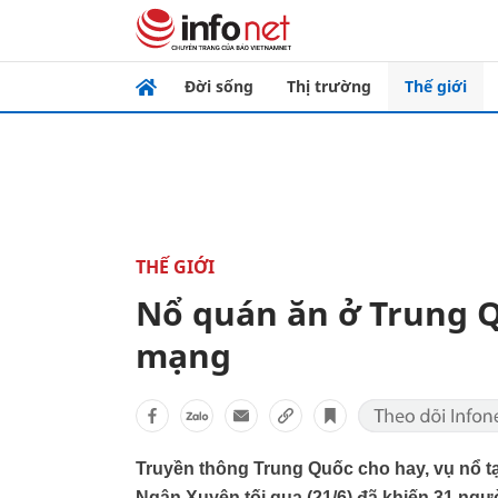
Đời sống
Thị trường
Thế giới
THẾ GIỚI
Nổ quán ăn ở Trung Q
mạng
Truyền thông Trung Quốc cho hay, vụ nổ 
Ngân Xuyên tối qua (21/6) đã khiến 31 ngườ