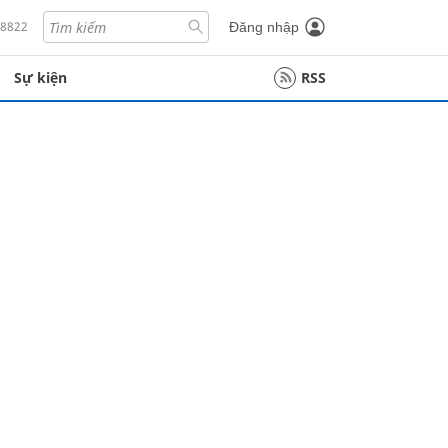
18822
Đăng nhập
Sự kiện
RSS