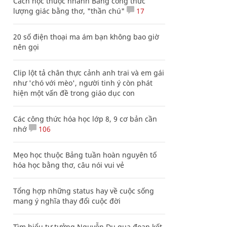
Cách học thuộc nhanh Bảng công thức
lượng giác bằng thơ, "thần chú"
17
20 số điện thoại ma ám bạn không bao giờ
nên gọi
Clip lột tả chân thực cảnh anh trai và em gái
như 'chó với mèo', người tinh ý còn phát
hiện một vấn đề trong giáo dục con
Các công thức hóa học lớp 8, 9 cơ bản cần
nhớ
106
Mẹo học thuộc Bảng tuần hoàn nguyên tố
hóa học bằng thơ, câu nói vui vẻ
Tổng hợp những status hay về cuộc sống
mang ý nghĩa thay đổi cuộc đời
Tìm hiểu tư tưởng Nguyễn Du qua đoạn kết