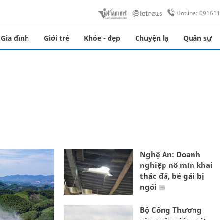
Hotline: 09161
Gia đình
Giới trẻ
Khỏe - đẹp
Chuyện lạ
Quân sự
Nghệ An: Doanh
nghiệp nổ mìn khai
thác đá, bé gái bị
ngói
Bộ Công Thương