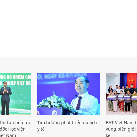
hị Lan tiếp tục
Tìm hướng phát triển du lịch
BAT Việt Nam t
đốc Học viện
y tế
vùng biên giới 
iệt Nam
kế