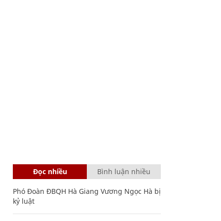
Đọc nhiều
Bình luận nhiều
Phó Đoàn ĐBQH Hà Giang Vương Ngọc Hà bị
kỷ luật