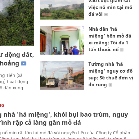
vào cuộc giám sát
việc nổ mìn tại mỏ
đá vôi
Nhà dân 'há
miệng' bên mỏ đá
xi măng: Tối đa 1
tấn thuốc nổ
ư động đất,
t hoảng
Tường nhà 'há
miệng' nguy cơ đổ
ng Tiến (xã
sụp: Sẽ thuê đơn vị
ng) hoạt động
đo rung
hộ dân xung
NG
 nhà 'há miệng', khói bụi bao trùm, nguy
rình rập cả làng gần mỏ đá
g nổ mìn rất lớn tại mỏ đá vôi nguyên liệu của Công ty Cổ phần
Sông Lam, khói bụi bao trùm cả làng quê khiến môi trường ô