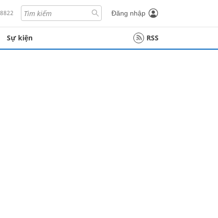
18822
Đăng nhập
Sự kiện
RSS