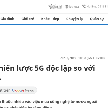
Hotline: 09161
Gia đình
Giới trẻ
Khỏe - đẹp
Chuyện lạ
Quân sự
20/03/2019 10:08 (GMT+07:00)
hiến lược 5G độc lập so với
Á
 thuộc nhiều vào việc mua công nghệ từ nước ngoài
n tự phát triển hạ tầng riêng.