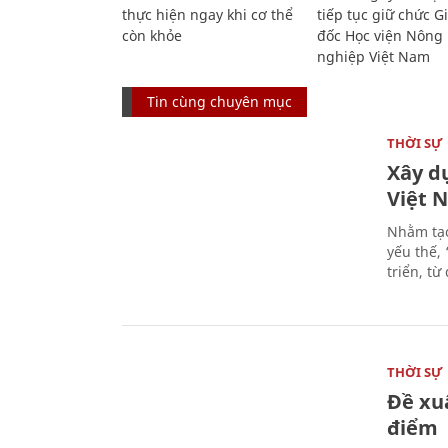
thực hiện ngay khi cơ thể
tiếp tục giữ chức 
còn khỏe
đốc Học viện Nông
nghiệp Việt Nam
Tin cùng chuyên mục
THỜI SỰ
Xây d
Việt 
Nhằm tạo
yếu thế,
triển, t
THỜI SỰ
Đề xu
điểm