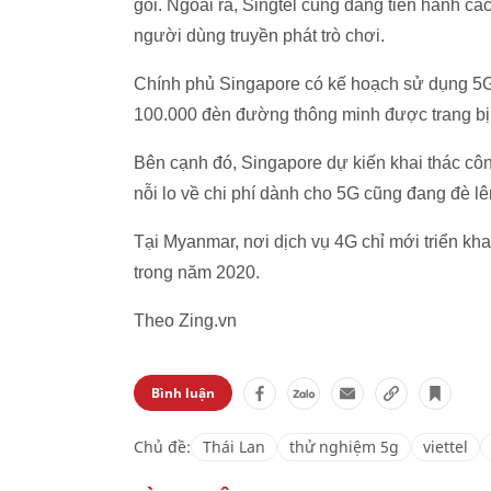
gói. Ngoài ra, Singtel cũng đang tiến hành c
người dùng truyền phát trò chơi.
Chính phủ Singapore có kế hoạch sử dụng 5G,
100.000 đèn đường thông minh được trang bị
Bên cạnh đó, Singapore dự kiến khai thác công
nỗi lo về chi phí dành cho 5G cũng đang đè l
Tại Myanmar, nơi dịch vụ 4G chỉ mới triển kh
trong năm 2020.
Theo Zing.vn
Bình luận
Chủ đề:
Thái Lan
thử nghiệm 5g
viettel