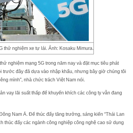
G thử nghiệm xe tự lái. Ảnh: Kosaku Mimura.
thử nghiệm mạng 5G trong năm nay và đặt mục tiêu phát
tôi trước đây đã dựa vào nhập khẩu, nhưng bây giờ chúng tôi
êng mình”, nhà chức trách Việt Nam nói.
ản vay lãi suất thấp để khuyến khích các công ty vẫn đang
 Đông Nam Á. Để thúc đẩy tăng trưởng, sáng kiến “Thái Lan
ch thúc đẩy các ngành công nghiệp công nghệ cao sử dụng