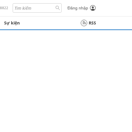
18822
Đăng nhập
Sự kiện
RSS