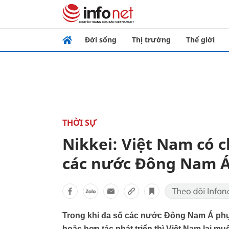
Đời sống
Thị trường
Thế giới
THỜI SỰ
Nikkei: Việt Nam có c
các nước Đông Nam 
Trong khi đa số các nước Đông Nam Á phụ
hoặc hợp tác phát triển thì Việt Nam lại muố