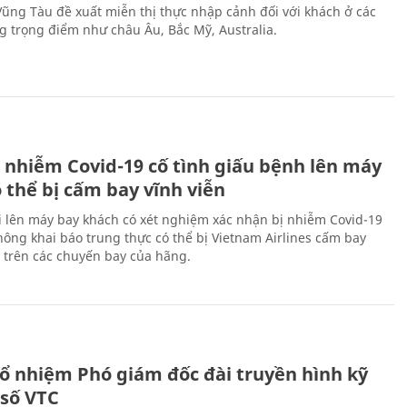
 Vũng Tàu đề xuất miễn thị thực nhập cảnh đối với khách ở các
ng trọng điểm như châu Âu, Bắc Mỹ, Australia.
 nhiễm Covid-19 cố tình giấu bệnh lên máy
 thể bị cấm bay vĩnh viễn
i lên máy bay khách có xét nghiệm xác nhận bị nhiễm Covid-19
ông khai báo trung thực có thể bị Vietnam Airlines cấm bay
n trên các chuyến bay của hãng.
ổ nhiệm Phó giám đốc đài truyền hình kỹ
 số VTC