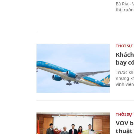
Bà Rịa -
thị trườ
THỜI SỰ
Khách
bay có
Trước kh
nhưng kh
vĩnh viễ
THỜI SỰ
VOV b
thuật