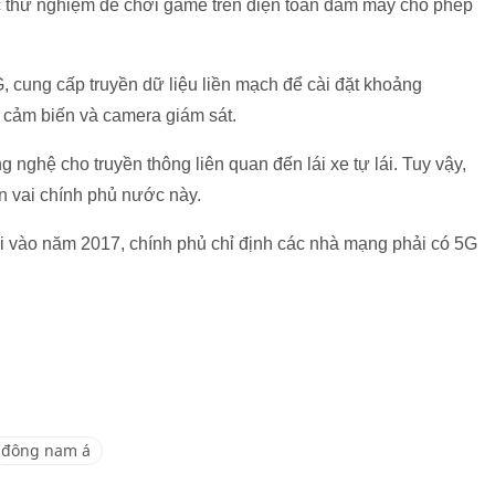
ác thử nghiệm để chơi game trên điện toán đám mây cho phép
 cung cấp truyền dữ liệu liền mạch để cài đặt khoảng
 cảm biến và camera giám sát.
 nghệ cho truyền thông liên quan đến lái xe tự lái. Tuy vậy,
ên vai chính phủ nước này.
ai vào năm 2017, chính phủ chỉ định các nhà mạng phải có 5G
đông nam á