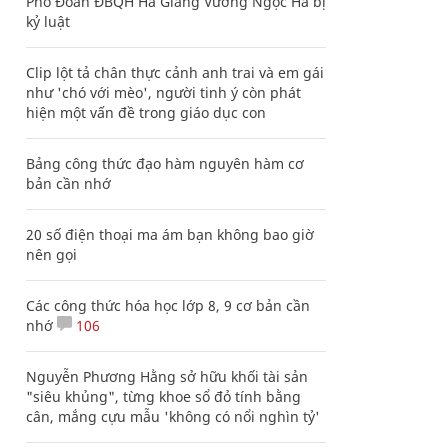
Phó Đoàn ĐBQH Hà Giang Vương Ngọc Hà bị
kỷ luật
Clip lột tả chân thực cảnh anh trai và em gái
như 'chó với mèo', người tinh ý còn phát
hiện một vấn đề trong giáo dục con
Bảng công thức đạo hàm nguyên hàm cơ
bản cần nhớ
20 số điện thoại ma ám bạn không bao giờ
nên gọi
Các công thức hóa học lớp 8, 9 cơ bản cần
nhớ
106
Nguyễn Phương Hằng sở hữu khối tài sản
"siêu khủng", từng khoe sổ đỏ tính bằng
cân, mắng cựu mẫu 'không có nổi nghìn tỷ'