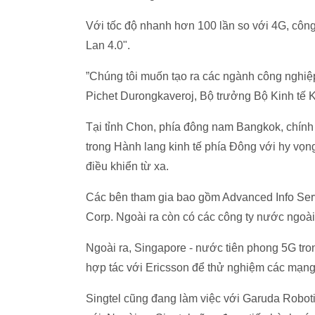
Với tốc độ nhanh hơn 100 lần so với 4G, công
Lan 4.0".
”Chúng tôi muốn tạo ra các ngành công nghiệp 
Pichet Durongkaveroj, Bộ trưởng Bộ Kinh tế Kỹ
Tại tỉnh Chon, phía đông nam Bangkok, chính
trong Hành lang kinh tế phía Đông với hy vọng
điều khiển từ xa.
Các bên tham gia bao gồm Advanced Info Serv
Corp. Ngoài ra còn có các công ty nước ngoà
Ngoài ra, Singapore - nước tiên phong 5G tro
hợp tác với Ericsson để thử nghiệm các mạng
Singtel cũng đang làm việc với Garuda Roboti