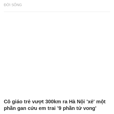
ĐỜI SỐNG
Cô giáo trẻ vượt 300km ra Hà Nội 'xẻ' một
phần gan cứu em trai '9 phần tử vong'