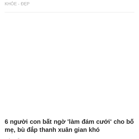
KHỎE - ĐẸP
6 người con bất ngờ 'làm đám cưới' cho bố
mẹ, bù đắp thanh xuân gian khó