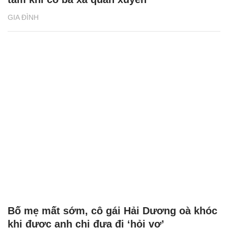
GIA ĐÌNH
Bố mẹ mất sớm, cô gái Hải Dương oà khóc
khi được anh chị đưa đi ‘hỏi vợ’