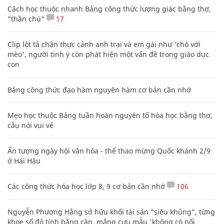
Cách học thuộc nhanh Bảng công thức lượng giác bằng thơ,
"thần chú"
17
Clip lột tả chân thực cảnh anh trai và em gái như 'chó với
mèo', người tinh ý còn phát hiện một vấn đề trong giáo dục
con
Bảng công thức đạo hàm nguyên hàm cơ bản cần nhớ
Mẹo học thuộc Bảng tuần hoàn nguyên tố hóa học bằng thơ,
câu nói vui vẻ
Ấn tượng ngày hội văn hóa - thể thao mừng Quốc khánh 2/9
ở Hải Hậu
Các công thức hóa học lớp 8, 9 cơ bản cần nhớ
106
Nguyễn Phương Hằng sở hữu khối tài sản "siêu khủng", từng
khoe sổ đỏ tính bằng cân, mắng cựu mẫu 'không có nổi