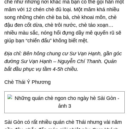
chè như những nơi khác mà bạn có thể gọi hẳn một
mâm với 12 chén chè đủ loại. Một mâm khá nhiều
song những chén chè ba bà, chè khoai môn, chè
đậu đen cốt dừa, chè trôi nước, chè táo xoạn…
nhiều màu sắc, nóng hổi đựng dầy mê quyến rũ sẽ
giúp bạn “chiến đấu” không biết mệt.
Địa chỉ: Bên hông chung cư Sư Vạn Hạnh, gần góc
đường Sư Vạn Hạnh – Nguyễn Chí Thanh. Quán
bắt đầu phục vụ tầm 4-5h chiều.
Chè Thái Ý Phương
Sài Gòn có rất nhiều quán chè Thái nhưng vài năm