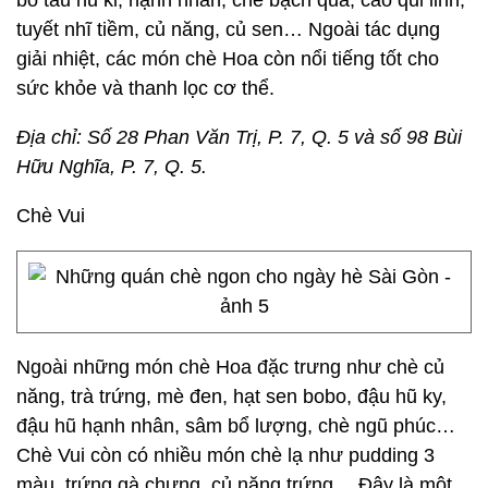
bo tàu hũ ki, hạnh nhân, chè bạch quả, cao qui linh,
tuyết nhĩ tiềm, củ năng, củ sen… Ngoài tác dụng
giải nhiệt, các món chè Hoa còn nổi tiếng tốt cho
sức khỏe và thanh lọc cơ thể.
Địa chỉ: Số 28 Phan Văn Trị, P. 7, Q. 5 và số 98 Bùi
Hữu Nghĩa, P. 7, Q. 5.
Chè Vui
Ngoài những món chè Hoa đặc trưng như chè củ
năng, trà trứng, mè đen, hạt sen bobo, đậu hũ ky,
đậu hũ hạnh nhân, sâm bổ lượng, chè ngũ phúc…
Chè Vui còn có nhiều món chè lạ như pudding 3
màu, trứng gà chưng, củ năng trứng… Đây là một