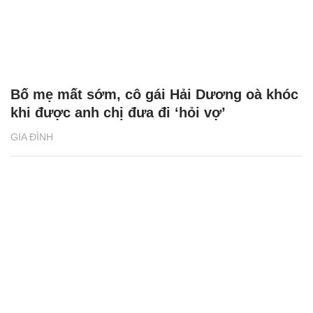
Bố mẹ mất sớm, cô gái Hải Dương oà khóc
khi được anh chị đưa đi ‘hỏi vợ’
GIA ĐÌNH