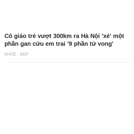
Cô giáo trẻ vượt 300km ra Hà Nội 'xẻ' một
phần gan cứu em trai '9 phần tử vong'
KHỎE - ĐẸP