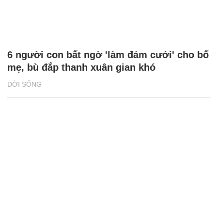
6 người con bất ngờ 'làm đám cưới' cho bố
mẹ, bù đắp thanh xuân gian khó
ĐỜI SỐNG