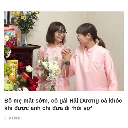
Bố mẹ mất sớm, cô gái Hải Dương oà khóc
khi được anh chị đưa đi ‘hỏi vợ’
GIA ĐÌNH