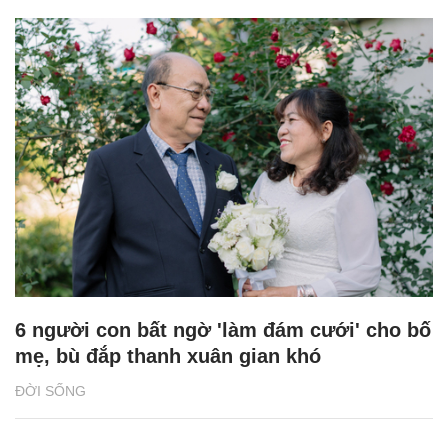
6 người con bất ngờ 'làm đám cưới' cho bố
mẹ, bù đắp thanh xuân gian khó
ĐỜI SỐNG