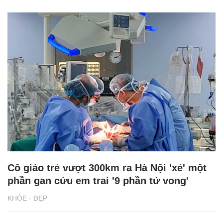
Cô giáo trẻ vượt 300km ra Hà Nội 'xẻ' một
phần gan cứu em trai '9 phần tử vong'
KHỎE - ĐẸP