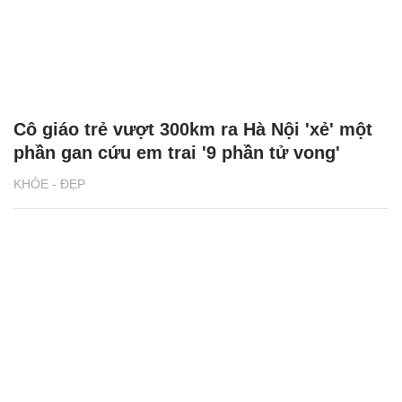
Cô giáo trẻ vượt 300km ra Hà Nội 'xẻ' một
phần gan cứu em trai '9 phần tử vong'
KHỎE - ĐẸP