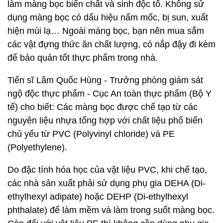
làm màng bọc biến chất và sinh độc tố. Không sử
dụng màng bọc có dấu hiệu nấm mốc, bị sun, xuất
hiện mùi lạ… Ngoài màng bọc, bạn nên mua sắm
các vật đựng thức ăn chất lượng, có nắp đậy đi kèm
để bảo quản tốt thực phẩm trong nhà.
Tiến sĩ Lâm Quốc Hùng - Trưởng phòng giám sát
ngộ độc thực phẩm - Cục An toàn thực phẩm (Bộ Y
tế) cho biết: Các màng bọc được chế tạo từ các
nguyên liệu nhựa tổng hợp với chất liệu phổ biến
chủ yếu từ PVC (Polyvinyl chloride) và PE
(Polyethylene).
Do đặc tính hóa học của vật liệu PVC, khi chế tạo,
các nhà sản xuất phải sử dụng phụ gia DEHA (Di-
ethylhexyl adipate) hoặc DEHP (Di-ethylhexyl
phthalate) để làm mềm và làm trong suốt màng bọc.