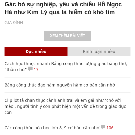
Gác bỏ sự nghiệp, yêu và chiều Hồ Ngọc
Hà như Kim Lý quả là hiếm có khó tìm
GIA ĐÌNH
XEM THÊM BÀI VIẾT
Đọc nhiều
Bình luận nhiều
Cách học thuộc nhanh Bảng công thức lượng giác bằng thơ,
"thần chú"
17
Bảng công thức đạo hàm nguyên hàm cơ bản cần nhớ
Clip lột tả chân thực cảnh anh trai và em gái như 'chó với
mèo', người tinh ý còn phát hiện một vấn đề trong giáo dục
con
Các công thức hóa học lớp 8, 9 cơ bản cần nhớ
106