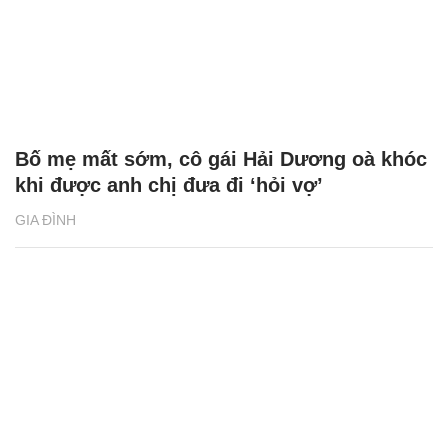
Bố mẹ mất sớm, cô gái Hải Dương oà khóc
khi được anh chị đưa đi ‘hỏi vợ’
GIA ĐÌNH