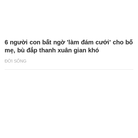
6 người con bất ngờ 'làm đám cưới' cho bố
mẹ, bù đắp thanh xuân gian khó
ĐỜI SỐNG