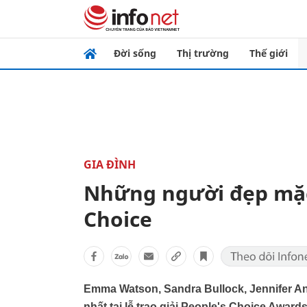
Đời sống
Thị trường
Thế giới
GIA ĐÌNH
Những người đẹp mặc
Choice
Emma Watson, Sandra Bullock, Jennifer An
nhất tại lễ trao giải People's Choice Award