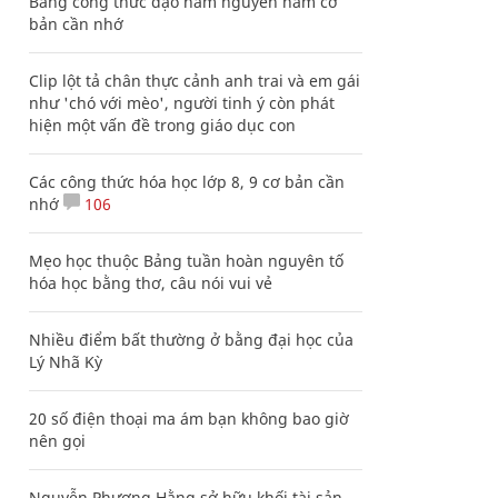
Bảng công thức đạo hàm nguyên hàm cơ
bản cần nhớ
Clip lột tả chân thực cảnh anh trai và em gái
như 'chó với mèo', người tinh ý còn phát
hiện một vấn đề trong giáo dục con
Các công thức hóa học lớp 8, 9 cơ bản cần
nhớ
106
Mẹo học thuộc Bảng tuần hoàn nguyên tố
hóa học bằng thơ, câu nói vui vẻ
Nhiều điểm bất thường ở bằng đại học của
Lý Nhã Kỳ
20 số điện thoại ma ám bạn không bao giờ
nên gọi
Nguyễn Phương Hằng sở hữu khối tài sản