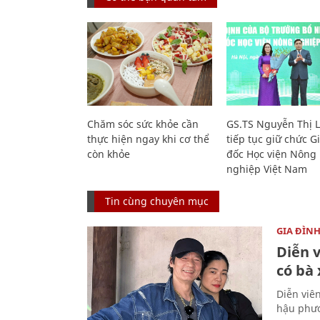
Chăm sóc sức khỏe cần
GS.TS Nguyễn Thị 
thực hiện ngay khi cơ thể
tiếp tục giữ chức 
còn khỏe
đốc Học viện Nông
nghiệp Việt Nam
Tin cùng chuyên mục
GIA ĐÌN
Diễn 
có bà
Diễn viê
hậu phươ