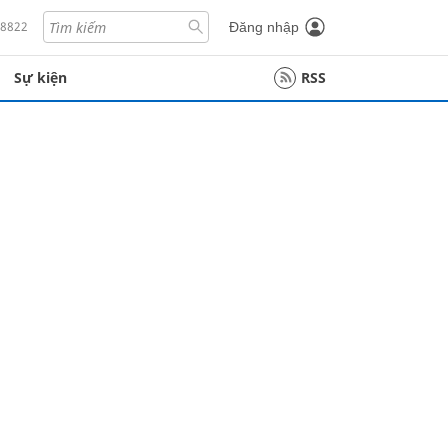
18822
Đăng nhập
Sự kiện
RSS