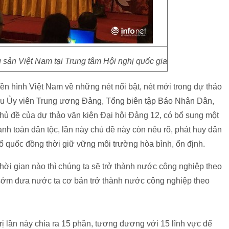
sản Việt Nam tại Trung tâm Hội nghị quốc gia
ền hình Việt Nam về những nét nổi bật, nét mới trong dự thảo
ữu Ủy viên Trung ương Đảng, Tổng biên tập Báo Nhân Dân,
chủ đề của dự thảo văn kiện Đại hội Đảng 12, có bổ sung một
nh toàn dân tộc, lần này chủ đề này còn nêu rõ, phát huy dân
ổ quốc đồng thời giữ vững môi trường hòa bình, ổn định.
ời gian nào thì chúng ta sẽ trở thành nước công nghiệp theo
sớm đưa nước ta cơ bản trở thành nước công nghiệp theo
rị lần này chia ra 15 phần, tương đương với 15 lĩnh vực để