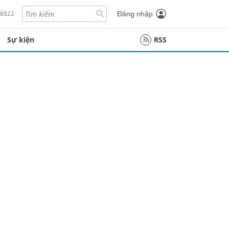
18822
Đăng nhập
Sự kiện
RSS