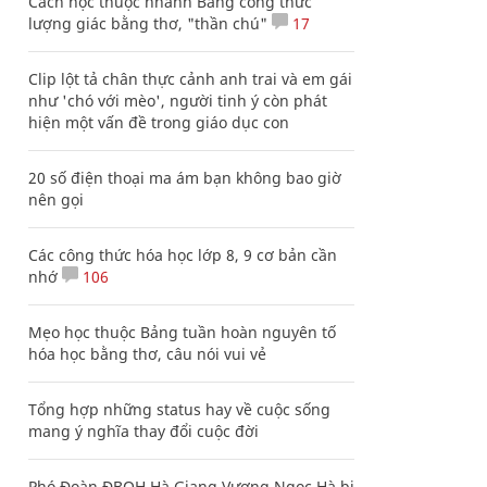
Cách học thuộc nhanh Bảng công thức
lượng giác bằng thơ, "thần chú"
17
Clip lột tả chân thực cảnh anh trai và em gái
như 'chó với mèo', người tinh ý còn phát
hiện một vấn đề trong giáo dục con
20 số điện thoại ma ám bạn không bao giờ
nên gọi
Các công thức hóa học lớp 8, 9 cơ bản cần
nhớ
106
Mẹo học thuộc Bảng tuần hoàn nguyên tố
hóa học bằng thơ, câu nói vui vẻ
Tổng hợp những status hay về cuộc sống
mang ý nghĩa thay đổi cuộc đời
Phó Đoàn ĐBQH Hà Giang Vương Ngọc Hà bị