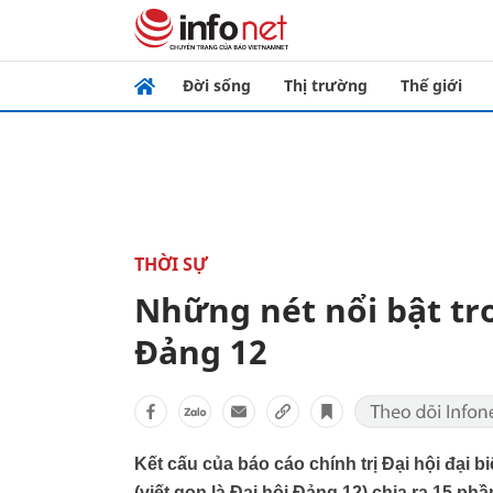
Đời sống
Thị trường
Thế giới
THỜI SỰ
Những nét nổi bật tr
Đảng 12
Kết cấu của báo cáo chính trị Đại hội đại
(viết gọn là Đại hội Đảng 12) chia ra 15 ph