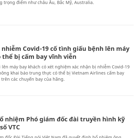
ng trọng điểm như châu Âu, Bắc Mỹ, Australia.
 nhiễm Covid-19 cố tình giấu bệnh lên máy
 thể bị cấm bay vĩnh viễn
i lên máy bay khách có xét nghiệm xác nhận bị nhiễm Covid-19
ông khai báo trung thực có thể bị Vietnam Airlines cấm bay
n trên các chuyến bay của hãng.
ổ nhiệm Phó giám đốc đài truyền hình kỹ
 số VTC
m đốc Đài Tiếng nói Việt Nam đã quyết định bổ nhiệm ông