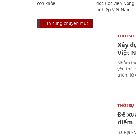
còn khỏe
đốc Học viện Nông
nghiệp Việt Nam
Tin cùng chuyên mục
THỜI SỰ
Xây d
Việt 
Nhằm tạo
yếu thế,
triển, t
THỜI SỰ
Đề xu
điểm
Bà Rịa -