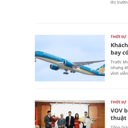
thị trườ
THỜI SỰ
Khách
bay có
Trước kh
nhưng kh
vĩnh viễ
THỜI SỰ
VOV b
thuật
Tổng Giá