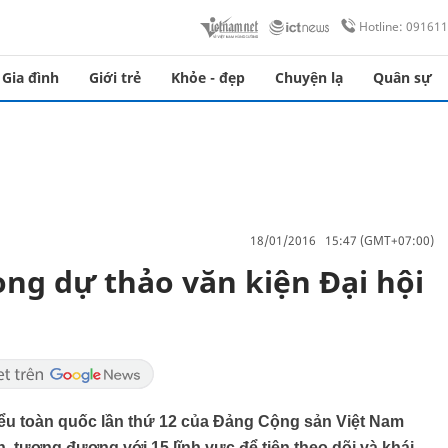
Hotline: 09161
Gia đình
Giới trẻ
Khỏe - đẹp
Chuyện lạ
Quân sự
18/01/2016 15:47 (GMT+07:00)
ong dự thảo văn kiện Đại hội
 biểu toàn quốc lần thứ 12 của Đảng Cộng sản Việt Nam
ần, tương đương với 15 lĩnh vực để tiện theo dõi và khái