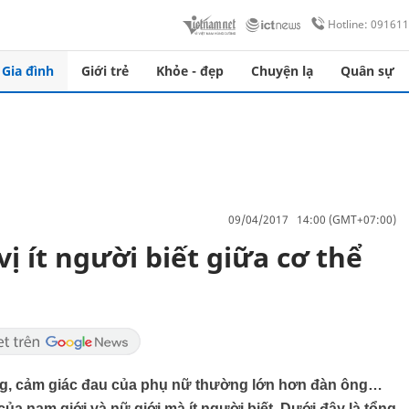
Hotline: 09161
Gia đình
Giới trẻ
Khỏe - đẹp
Chuyện lạ
Quân sự
09/04/2017 14:00 (GMT+07:00)
ị ít người biết giữa cơ thể
ng, cảm giác đau của phụ nữ thường lớn hơn đàn ông…
 của nam giới và nữ giới mà ít người biết. Dưới đây là tổng