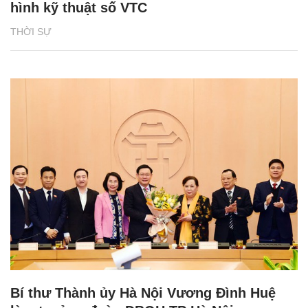
hình kỹ thuật số VTC
THỜI SỰ
Bí thư Thành ủy Hà Nội Vương Đình Huệ