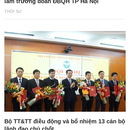
làm trưởng đoàn ĐBQH TP Hà Nội
THỜI SỰ
Bộ TT&TT điều động và bổ nhiệm 13 cán bộ
lãnh đạo chủ chốt