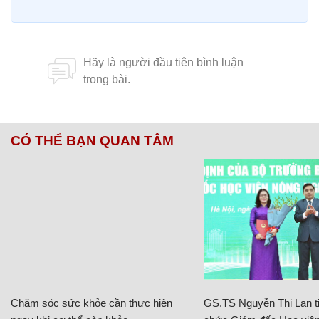
CÓ THỂ BẠN QUAN TÂM
Chăm sóc sức khỏe cần thực hiện
GS.TS Nguyễn Thị Lan ti