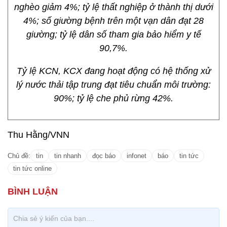
nghèo giảm 4%; tỷ lệ thất nghiệp ở thành thị dưới
4%; số giường bệnh trên một vạn dân đạt 28
giường; tỷ lệ dân số tham gia bảo hiểm y tế
90,7%.
Tỷ lệ KCN, KCX đang hoạt động có hệ thống xử
lý nước thải tập trung đạt tiêu chuẩn môi trường:
90%; tỷ lệ che phủ rừng 42%.
Thu Hằng/VNN
Chủ đề:
tin
tin nhanh
đọc báo
infonet
báo
tin tức
tin tức online