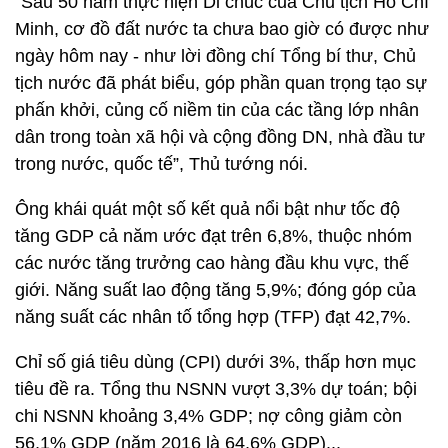
“Sau 50 năm thực hiện Di chúc của Chủ tịch Hồ Chí
Minh, cơ đồ đất nước ta chưa bao giờ có được như
ngày hôm nay - như lời đồng chí Tổng bí thư, Chủ
tịch nước đã phát biểu, góp phần quan trọng tạo sự
phấn khởi, củng cố niềm tin của các tầng lớp nhân
dân trong toàn xã hội và cộng đồng DN, nhà đầu tư
trong nước, quốc tế”, Thủ tướng nói.
Ông khái quát một số kết quả nổi bật như tốc độ
tăng GDP cả năm ước đạt trên 6,8%, thuộc nhóm
các nước tăng trưởng cao hàng đầu khu vực, thế
giới. Năng suất lao động tăng 5,9%; đóng góp của
năng suất các nhân tố tổng hợp (TFP) đạt 42,7%.
Chỉ số giá tiêu dùng (CPI) dưới 3%, thấp hơn mục
tiêu đề ra. Tổng thu NSNN vượt 3,3% dự toán; bội
chi NSNN khoảng 3,4% GDP; nợ công giảm còn
56,1% GDP (năm 2016 là 64,6% GDP)...