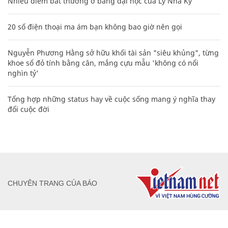
Nhiều điểm bất thường ở bằng đại học của Lý Nhã Kỳ
20 số điện thoại ma ám bạn không bao giờ nên gọi
Nguyễn Phương Hằng sở hữu khối tài sản "siêu khủng", từng
khoe sổ đỏ tính bằng cân, mắng cựu mẫu 'không có nổi
nghìn tỷ'
Tổng hợp những status hay về cuộc sống mang ý nghĩa thay
đổi cuộc đời
CHUYÊN TRANG CỦA BÁO
Tòa soạn: Tòa nhà Cục Tần Số, 115 Trần Duy Hưng Hà Nội