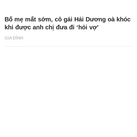
Bố mẹ mất sớm, cô gái Hải Dương oà khóc
khi được anh chị đưa đi ‘hỏi vợ’
GIA ĐÌNH