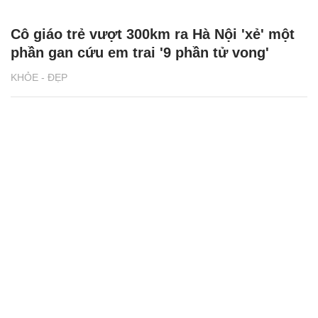
Cô giáo trẻ vượt 300km ra Hà Nội 'xẻ' một
phần gan cứu em trai '9 phần tử vong'
KHỎE - ĐẸP