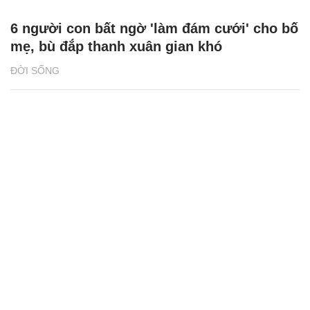
6 người con bất ngờ 'làm đám cưới' cho bố
mẹ, bù đắp thanh xuân gian khó
ĐỜI SỐNG