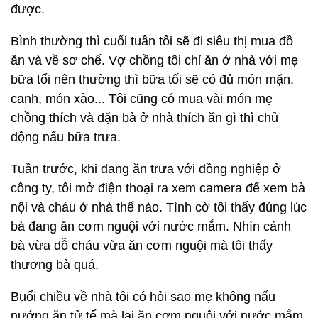
được.
Bình thường thì cuối tuần tôi sẽ đi siêu thị mua đồ
ăn và về sơ chế. Vợ chồng tôi chỉ ăn ở nhà với mẹ
bữa tối nên thường thì bữa tối sẽ có đủ món mặn,
canh, món xào... Tôi cũng có mua vài món mẹ
chồng thích và dặn bà ở nhà thích ăn gì thì chủ
động nấu bữa trưa.
Tuần trước, khi đang ăn trưa với đồng nghiệp ở
công ty, tôi mở điện thoại ra xem camera để xem bà
nội và cháu ở nhà thế nào. Tình cờ tôi thấy đúng lúc
bà đang ăn cơm nguội với nước mắm. Nhìn cảnh
bà vừa dỗ cháu vừa ăn cơm nguội mà tôi thấy
thương bà quá.
Buổi chiều về nhà tôi có hỏi sao mẹ không nấu
nướng ăn tử tế mà lại ăn cơm nguội với nước mắm