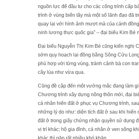
nguồn lực để đầu tư cho các công trình cấp 
trình ở vùng biển tây mà một số lãnh đạo đã
quay lại với hình ảnh mượt mà của cánh đồng 
ninh lương thực quốc gia” – đại biểu Kim Bé
Đại biểu Nguyễn Thị Kim Bé cũng kiến nghị 
sớm quy hoạch lại đồng bằng Sông Cửu Long 
phù hợp với từng vùng, tránh cảnh bà con tranh
cây lúa như vừa qua.
Cũng đề cập đến một vướng mắc đang làm gi
Chương trình xây dựng nông thôn mới, đại b
cá nhân hiến đất ở phục vụ Chương trình, sau 
những lý do như: diện tích đất ở sau khi hiến 
đất ở trong giấy chứng nhận quyền sử dụng đất
vị trí khác; hộ gia đình, cá nhân ở ven sông kh
khác thì gặp rất nhiều khó khăn.