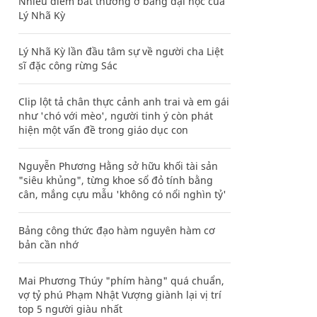
Nhiều điểm bất thường ở bằng đại học của
Lý Nhã Kỳ
Lý Nhã Kỳ lần đầu tâm sự về người cha Liệt
sĩ đặc công rừng Sác
Clip lột tả chân thực cảnh anh trai và em gái
như 'chó với mèo', người tinh ý còn phát
hiện một vấn đề trong giáo dục con
Nguyễn Phương Hằng sở hữu khối tài sản
"siêu khủng", từng khoe sổ đỏ tính bằng
cân, mắng cựu mẫu 'không có nổi nghìn tỷ'
Bảng công thức đạo hàm nguyên hàm cơ
bản cần nhớ
Mai Phương Thúy "phím hàng" quá chuẩn,
vợ tỷ phú Phạm Nhật Vượng giành lại vị trí
top 5 người giàu nhất