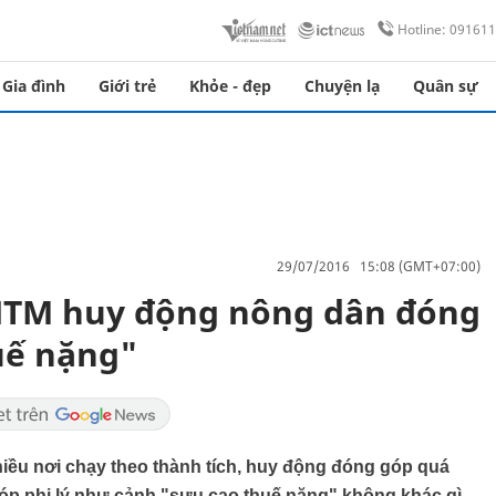
Hotline: 09161
Gia đình
Giới trẻ
Khỏe - đẹp
Chuyện lạ
Quân sự
29/07/2016 15:08 (GMT+07:00)
NTM huy động nông dân đóng
uế nặng"
ều nơi chạy theo thành tích, huy động đóng góp quá
óp phi lý như cảnh "sưu cao thuế nặng" không khác gì