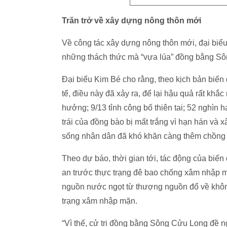
Trăn trở về xây dựng nông thôn mới
Về công tác xây dựng nông thôn mới, đại bi
những thách thức mà “vựa lúa” đồng bằng S
Đại biểu Kim Bé cho rằng, theo kịch bản biến
tế, điều này đã xảy ra, để lại hậu quả rất kh
hưởng; 9/13 tỉnh công bố thiên tai; 52 nghìn h
trái của đồng bào bị mất trắng vì hạn hán và 
sống nhân dân đã khó khăn càng thêm chồng 
Theo dự báo, thời gian tới, tác động của biến 
an trước thực trạng đê bao chống xâm nhập 
nguồn nước ngọt từ thượng nguồn đổ về khôn
trạng xâm nhập mặn.
“Vì thế, cử tri đồng bằng Sông Cửu Long đề 