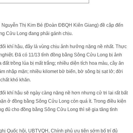
ểu Nguyễn Thị Kim Bé (Đoàn ĐBQH Kiên Giang) đề cập đến
ông Cửu Long đang phải gánh chịu.
 đổi khí hậu, đây là vùng chịu ảnh hưởng nặng nề nhất. Thực
ắc nghiệt. Đã có 11/13 tỉnh đồng bằng Sông Cửu Long bị ảnh
a đất trồng lúa bị mất trắng; nhiều diện tích hoa màu, cây ăn
xâm nhập mặn; nhiều kilomet bờ biển, bờ sông bị sạt lở; đời
chất khó khăn.
đổi khí hậu sẽ ngày càng nặng nề hơn nhưng cử tri lại rất bất
mặn ở đồng bằng Sông Cửu Long còn quá ít. Trong điều kiện
g đủ cho đồng bằng Sông Cửu Long thì sẽ gia tăng tình
nghị Quốc hội, UBTVQH, Chính phủ ưu tiên sớm bố trí đủ