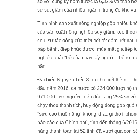
so với cùng kỳ năm trước là 6,32% và thấp h
sự sụt giảm của nhiều ngành, trong đó khu v
Tình hình sản xuất nông nghiệp gặp nhiều khó k
của sản xuất nông nghiệp suy giảm, kéo theo 
chịu sự tác động của thời tiết rét đậm, rét hạ
bấp bênh, điệp khúc được mùa mất giá tiếp t
nghiệp phải "bỏ của chạy lấy người", bỏ rơi nô
nần.
Đại biểu Nguyễn Tiến Sinh cho biết thêm: "Th
đầu năm 2016, cả nước có 234.000 lượt hộ th
971.000 lượt người thiếu đói, tăng 25% so v
chạy theo thành tích, huy động đóng góp quá
"sưu cao thuế nặng" không khác gì thời phon
báo cáo của Chính phủ, tính đến tháng 6/201
năng thanh toán tại 52 tỉnh đã vượt qua con 