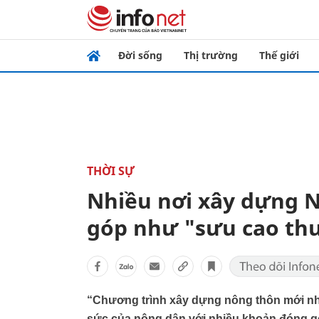
Đời sống
Thị trường
Thế giới
THỜI SỰ
Nhiều nơi xây dựng 
góp như "sưu cao th
“Chương trình xây dựng nông thôn mới nhi
sức của nông dân với nhiều khoản đóng g