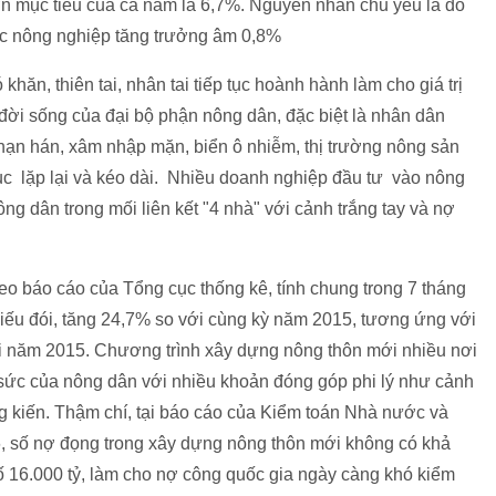
ơn mục tiêu của cả năm là 6,7%. Nguyên nhân chủ yếu là do
ực nông nghiệp tăng trưởng âm 0,8%
hăn, thiên tai, nhân tai tiếp tục hoành hành làm cho giá trị
đời sống của đại bộ phận nông dân, đặc biệt là nhân dân
i, hạn hán, xâm nhập mặn, biển ô nhiễm, thị trường nông sản
ục lặp lại và kéo dài. Nhiều doanh nghiệp đầu tư vào nông
ng dân trong mối liên kết "4 nhà" với cảnh trắng tay và nợ
eo báo cáo của Tổng cục thống kê, tính chung trong 7 tháng
iếu đói, tăng 24,7% so với cùng kỳ năm 2015, tương ứng với
ới năm 2015. Chương trình xây dựng nông thôn mới nhiều nơi
 sức của nông dân với nhiều khoản đóng góp phi lý như cảnh
g kiến. Thậm chí, tại báo cáo của Kiểm toán Nhà nước và
6, số nợ đọng trong xây dựng nông thôn mới không có khả
số 16.000 tỷ, làm cho nợ công quốc gia ngày càng khó kiểm