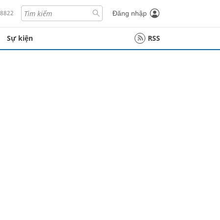
18822
Đăng nhập
Sự kiện
RSS