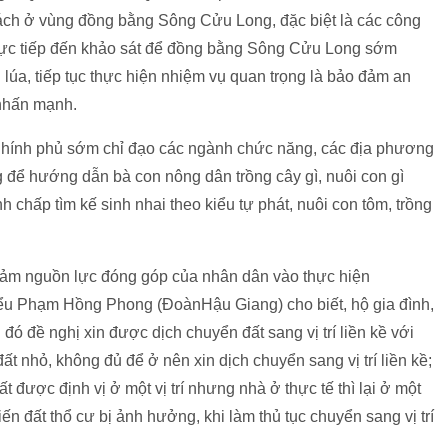
bách ở vùng đồng bằng Sông Cửu Long, đặc biệt là các công
 trực tiếp đến khảo sát để đồng bằng Sông Cửu Long sớm
lúa, tiếp tục thực hiện nhiệm vụ quan trọng là bảo đảm an
 nhấn mạnh.
Chính phủ sớm chỉ đạo các ngành chức năng, các địa phương
để hướng dẫn bà con nông dân trồng cây gì, nuôi con gì
 chấp tìm kế sinh nhai theo kiểu tự phát, nuôi con tôm, trồng
ảm nguồn lực đóng góp của nhân dân vào thực hiện
iểu Phạm Hồng Phong (ĐoànHậu Giang) cho biết, hộ gia đình,
đó đề nghị xin được dịch chuyển đất sang vị trí liền kề với
đất nhỏ, không đủ để ở nên xin dịch chuyển sang vị trí liền kề;
 được định vị ở một vị trí nhưng nhà ở thực tế thì lại ở một
iến đất thổ cư bị ảnh hưởng, khi làm thủ tục chuyển sang vị trí