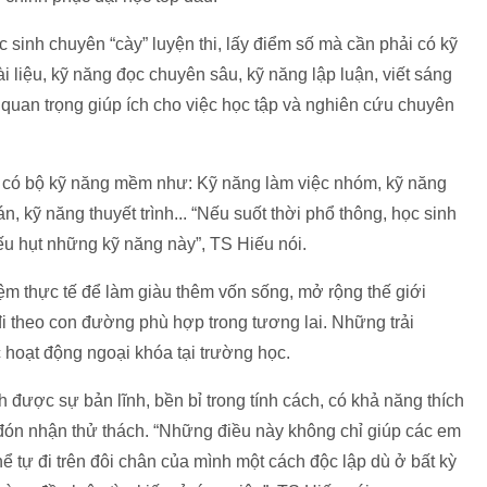
 sinh chuyên “cày” luyện thi, lấy điểm số mà cần phải có kỹ
 liệu, kỹ năng đọc chuyên sâu, kỹ năng lập luận, viết sáng
 quan trọng giúp ích cho việc học tập và nghiên cứu chuyên
n có bộ kỹ năng mềm như: Kỹ năng làm việc nhóm, kỹ năng
n, kỹ năng thuyết trình... “Nếu suốt thời phổ thông, học sinh
iếu hụt những kỹ năng này”, TS Hiếu nói.
ệm thực tế để làm giàu thêm vốn sống, mở rộng thế giới
đi theo con đường phù hợp trong tương lai. Những trải
 hoạt động ngoại khóa tại trường học.
được sự bản lĩnh, bền bỉ trong tính cách, có khả năng thích
đón nhận thử thách. “Những điều này không chỉ giúp các em
hể tự đi trên đôi chân của mình một cách độc lập dù ở bất kỳ