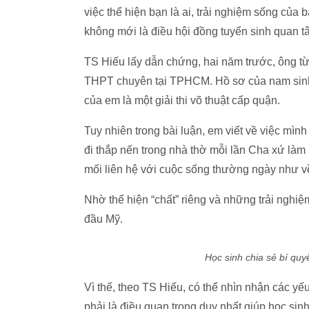
việc thể hiện bạn là ai, trải nghiệm sống của
không mới là điều hội đồng tuyển sinh quan t
TS Hiếu lấy dẫn chứng, hai năm trước, ông t
THPT chuyên tại TPHCM. Hồ sơ của nam sinh 
của em là một giải thi võ thuật cấp quận.
Tuy nhiên trong bài luận, em viết về việc mình
đi thắp nến trong nhà thờ mỗi lần Cha xứ làm 
mối liên hệ với cuộc sống thường ngày như về 
Nhờ thể hiện “chất” riêng và những trải nghi
đầu Mỹ.
Học sinh chia sẻ bí quy
Vì thế, theo TS Hiếu, có thể nhìn nhận các yế
phải là điều quan trọng duy nhất giúp học sin