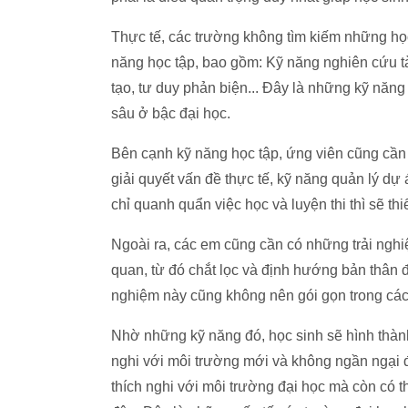
Thực tế, các trường không tìm kiếm những học
năng học tập, bao gồm: Kỹ năng nghiên cứu tài
tạo, tư duy phản biện... Đây là những kỹ năng
sâu ở bậc đại học.
Bên cạnh kỹ năng học tập, ứng viên cũng cầ
giải quyết vấn đề thực tế, kỹ năng quản lý dự á
chỉ quanh quẩn việc học và luyện thi thì sẽ th
Ngoài ra, các em cũng cần có những trải nghi
quan, từ đó chắt lọc và định hướng bản thân 
nghiệm này cũng không nên gói gọn trong các
Nhờ những kỹ năng đó, học sinh sẽ hình thành 
nghi với môi trường mới và không ngần ngại 
thích nghi với môi trường đại học mà còn có t