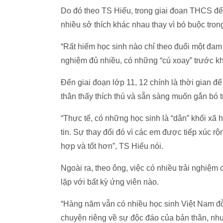
Do đó theo TS Hiếu, trong giai đoạn THCS đ
nhiều sở thích khác nhau thay vì bó buộc tron
“Rất hiếm học sinh nào chỉ theo đuổi một đam
nghiệm đủ nhiều, có những “cú xoay” trước khi 
Đến giai đoạn lớp 11, 12 chính là thời gian để
thân thấy thích thú và sẵn sàng muốn gắn bó 
“Thực tế, có những học sinh là “dân” khối xã h
tin. Sự thay đổi đó vì các em được tiếp xúc r
hợp và tốt hơn”, TS Hiếu nói.
Ngoài ra, theo ông, việc có nhiều trải nghiệm
lặp với bất kỳ ứng viên nào.
“Hàng năm vẫn có nhiều học sinh Việt Nam đỗ
chuyện riêng về sự độc đáo của bản thân, như