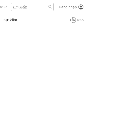
18822
Đăng nhập
Sự kiện
RSS