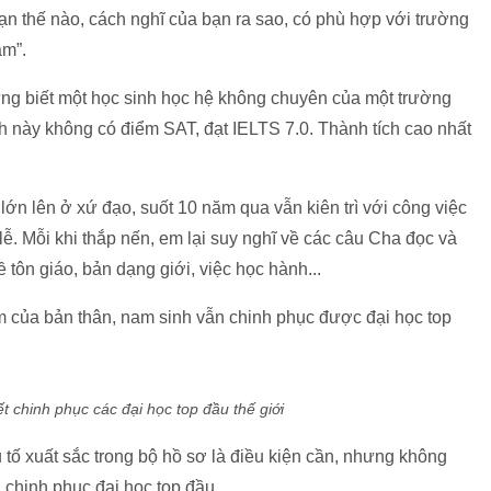
 bạn thế nào, cách nghĩ của bạn ra sao, có phù hợp với trường
âm”.
ừng biết một học sinh học hệ không chuyên của một trường
này không có điểm SAT, đạt IELTS 7.0. Thành tích cao nhất
 lớn lên ở xứ đạo, suốt 10 năm qua vẫn kiên trì với công việc
lễ. Mỗi khi thắp nến, em lại suy nghĩ về các câu Cha đọc và
tôn giáo, bản dạng giới, việc học hành...
ệm của bản thân, nam sinh vẫn chinh phục được đại học top
ết chinh phục các đại học top đầu thế giới
u tố xuất sắc trong bộ hồ sơ là điều kiện cần, nhưng không
h chinh phục đại học top đầu.