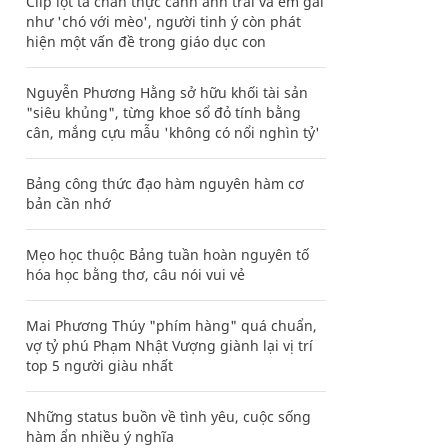
Clip lột tả chân thực cảnh anh trai và em gái
như 'chó với mèo', người tinh ý còn phát
hiện một vấn đề trong giáo dục con
Nguyễn Phương Hằng sở hữu khối tài sản
"siêu khủng", từng khoe sổ đỏ tính bằng
cân, mắng cựu mẫu 'không có nổi nghìn tỷ'
Bảng công thức đạo hàm nguyên hàm cơ
bản cần nhớ
Mẹo học thuộc Bảng tuần hoàn nguyên tố
hóa học bằng thơ, câu nói vui vẻ
Mai Phương Thúy "phím hàng" quá chuẩn,
vợ tỷ phú Phạm Nhật Vượng giành lại vị trí
top 5 người giàu nhất
Những status buồn về tình yêu, cuộc sống
hàm ẩn nhiều ý nghĩa