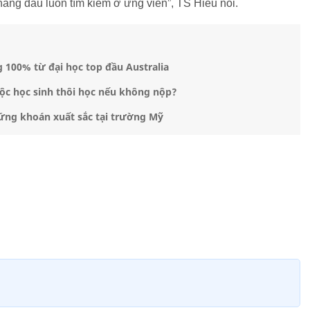
hàng đầu luôn tìm kiếm ở ứng viên”, TS Hiếu nói.
 100% từ đại học top đầu Australia
ộc học sinh thôi học nếu không nộp?
hứng khoán xuất sắc tại trường Mỹ