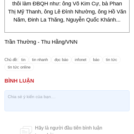
thôi làm ĐBQH như: ông Võ Kim Cự, bà Phan
Thị Mỹ Thanh, ông Lê Đình Nhường, ông Hồ Văn
Năm, Đinh La Thăng, Nguyễn Quốc Khánh...
Trần Thường - Thu Hằng/VNN
Chủ đề:
tin
tin nhanh
đọc báo
infonet
báo
tin tức
tin tức online