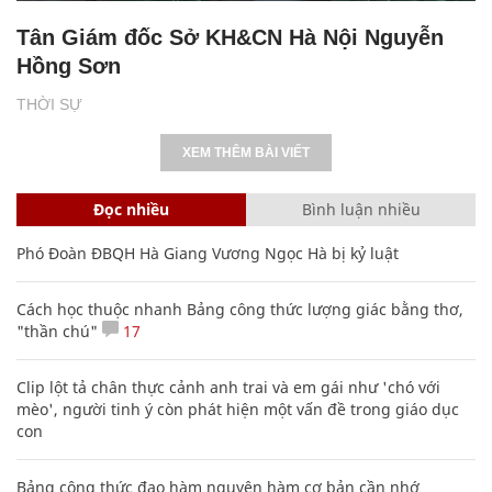
Tân Giám đốc Sở KH&CN Hà Nội Nguyễn
Hồng Sơn
THỜI SỰ
XEM THÊM BÀI VIẾT
Đọc nhiều
Bình luận nhiều
Phó Đoàn ĐBQH Hà Giang Vương Ngọc Hà bị kỷ luật
Cách học thuộc nhanh Bảng công thức lượng giác bằng thơ,
"thần chú"
17
Clip lột tả chân thực cảnh anh trai và em gái như 'chó với
mèo', người tinh ý còn phát hiện một vấn đề trong giáo dục
con
Bảng công thức đạo hàm nguyên hàm cơ bản cần nhớ