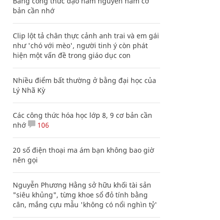
Bảng công thức đạo hàm nguyên hàm cơ
bản cần nhớ
Clip lột tả chân thực cảnh anh trai và em gái
như 'chó với mèo', người tinh ý còn phát
hiện một vấn đề trong giáo dục con
Nhiều điểm bất thường ở bằng đại học của
Lý Nhã Kỳ
Các công thức hóa học lớp 8, 9 cơ bản cần
nhớ
106
20 số điện thoại ma ám bạn không bao giờ
nên gọi
Nguyễn Phương Hằng sở hữu khối tài sản
"siêu khủng", từng khoe sổ đỏ tính bằng
cân, mắng cựu mẫu 'không có nổi nghìn tỷ'