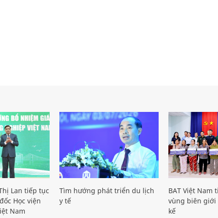
hị Lan tiếp tục
Tìm hướng phát triển du lịch
BAT Việt Nam t
đốc Học viện
y tế
vùng biên giới 
iệt Nam
kế