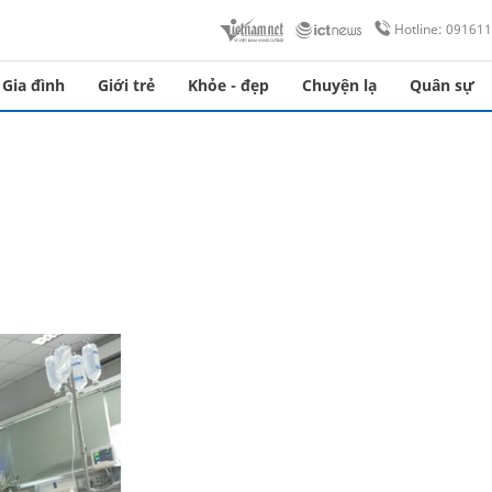
Hotline: 09161
Gia đình
Giới trẻ
Khỏe - đẹp
Chuyện lạ
Quân sự