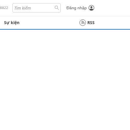
18822
Đăng nhập
Sự kiện
RSS