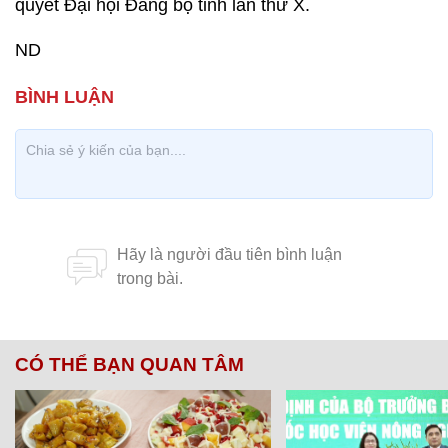
quyết Đại hội Đảng bộ tỉnh lần thứ X.
ND
CÓ THỂ BẠN QUAN TÂM