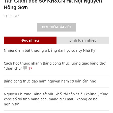
Tân Giám đốc Sở KH&CN Hà Nội Nguyễn
Hồng Sơn
THỜI SỰ
XEM THÊM BÀI VIẾT
Đọc nhiều
Bình luận nhiều
Nhiều điểm bất thường ở bằng đại học của Lý Nhã Kỳ
Cách học thuộc nhanh Bảng công thức lượng giác bằng thơ,
"thần chú"
17
Bảng công thức đạo hàm nguyên hàm cơ bản cần nhớ
Nguyễn Phương Hằng sở hữu khối tài sản "siêu khủng", từng
khoe sổ đỏ tính bằng cân, mắng cựu mẫu 'không có nổi
nghìn tỷ'