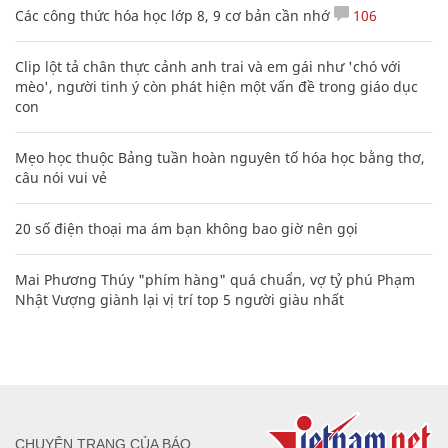
Các công thức hóa học lớp 8, 9 cơ bản cần nhớ
106
Clip lột tả chân thực cảnh anh trai và em gái như 'chó với
mèo', người tinh ý còn phát hiện một vấn đề trong giáo dục
con
Mẹo học thuộc Bảng tuần hoàn nguyên tố hóa học bằng thơ,
câu nói vui vẻ
20 số điện thoại ma ám bạn không bao giờ nên gọi
Mai Phương Thúy "phím hàng" quá chuẩn, vợ tỷ phú Phạm
Nhật Vượng giành lại vị trí top 5 người giàu nhất
CHUYÊN TRANG CỦA BÁO