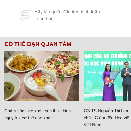
CÓ THỂ BẠN QUAN TÂM
Chăm sóc sức khỏe cần thực hiện
GS.TS Nguyễn Thị Lan ti
ngay khi cơ thể còn khỏe
chức Giám đốc Học viện
Việt Nam