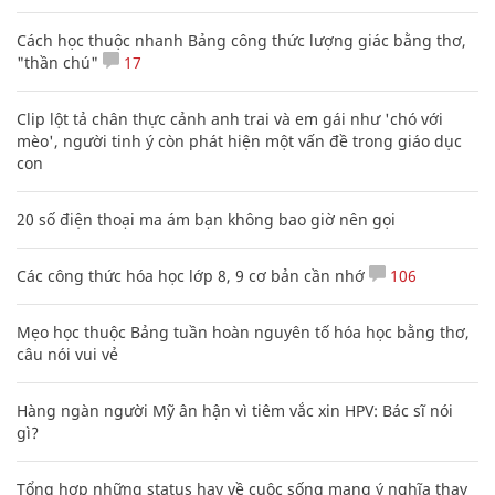
Cách học thuộc nhanh Bảng công thức lượng giác bằng thơ,
"thần chú"
17
Clip lột tả chân thực cảnh anh trai và em gái như 'chó với
mèo', người tinh ý còn phát hiện một vấn đề trong giáo dục
con
20 số điện thoại ma ám bạn không bao giờ nên gọi
Các công thức hóa học lớp 8, 9 cơ bản cần nhớ
106
Mẹo học thuộc Bảng tuần hoàn nguyên tố hóa học bằng thơ,
câu nói vui vẻ
Hàng ngàn người Mỹ ân hận vì tiêm vắc xin HPV: Bác sĩ nói
gì?
Tổng hợp những status hay về cuộc sống mang ý nghĩa thay