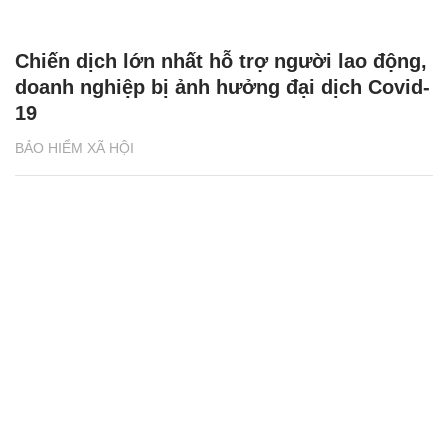
Hơn 5,6 triệu người quên mật khẩu VSSID,
có người xin cấp lại 40 lần/tháng
BẢO HIỂM XÃ HỘI