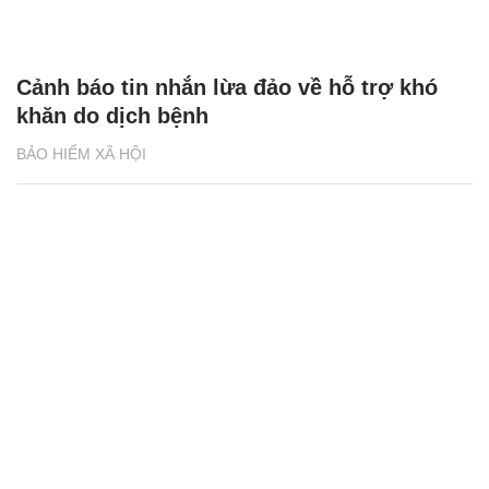
Chiến dịch lớn nhất hỗ trợ người lao động,
doanh nghiệp bị ảnh hưởng đại dịch Covid-
19
BẢO HIỂM XÃ HỘI