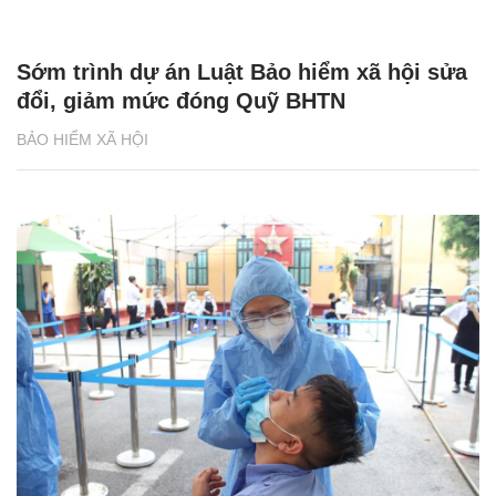
Đề xuất thanh tra, kiểm tra các đơn vị
không tham gia BHXH đầy đủ cho NLĐ
BẢO HIỂM XÃ HỘI