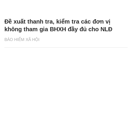
Cảnh báo tin nhắn lừa đảo về hỗ trợ khó
khăn do dịch bệnh
BẢO HIỂM XÃ HỘI