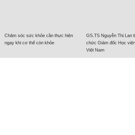
Chủ đề:
Covid- 19
cách ly xã hội
CÓ THỂ BẠN QUAN TÂM