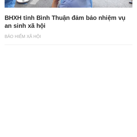
Sớm trình dự án Luật Bảo hiểm xã hội sửa
đổi, giảm mức đóng Quỹ BHTN
BẢO HIỂM XÃ HỘI