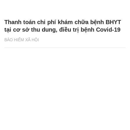
Chăm sóc sức khỏe cần thực hiện
GS.TS Nguyễn Thị Lan ti
ngay khi cơ thể còn khỏe
chức Giám đốc Học viện
Việt Nam