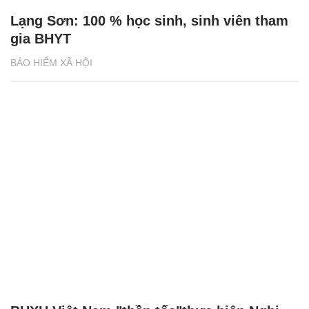
BHXH tỉnh Bình Thuận đảm bảo nhiệm vụ
an sinh xã hội
BẢO HIỂM XÃ HỘI