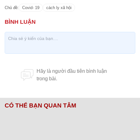
Người lao động đến nộp hồ sơ hưởng trợ cấp thất
nghiệp nhiều nhất là nữ dưới 35 tuổi, chiếm
khoảng 30%.
Ngoài việc tới trực tiếp các trung tâm, người lao
động có thể tải app hướng dẫn đăng ký thủ tục
trợ cấp thất nghiệp online.
V.Hùng