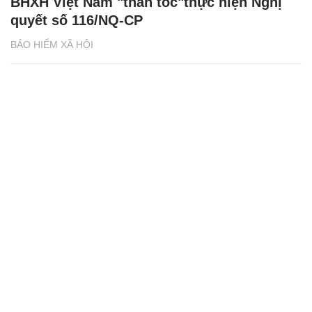
Lạng Sơn: 100 % học sinh, sinh viên tham
gia BHYT
BẢO HIỂM XÃ HỘI