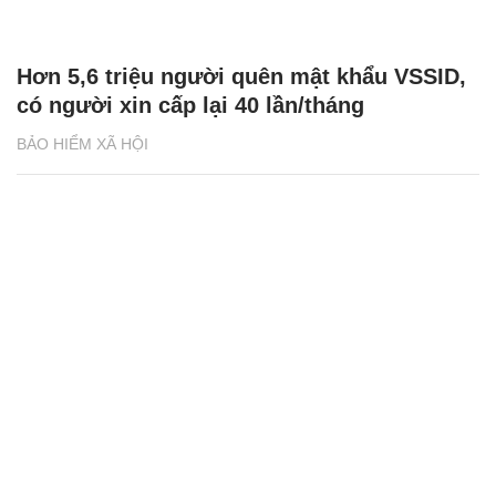
Thanh toán chi phí khám chữa bệnh BHYT
tại cơ sở thu dung, điều trị bệnh Covid-19
BẢO HIỂM XÃ HỘI