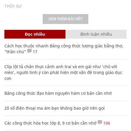
THỜI SỰ
XEM THÊM BÀI VIẾT
Đọc nhiều
Bình luận nhiều
Cách học thuộc nhanh Bảng công thức lượng giác bằng thơ,
"thần chú"
17
Clip lột tả chân thực cảnh anh trai và em gái như 'chó với
mèo', người tinh ý còn phát hiện một vấn đề trong giáo dục
con
Bảng công thức đạo hàm nguyên hàm cơ bản cần nhớ
20 số điện thoại ma ám bạn không bao giờ nên gọi
Các công thức hóa học lớp 8, 9 cơ bản cần nhớ
106