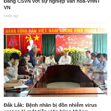
Đảng CSVN với sự nghiệp văn hóa-VHNT
VN
THỜI SỰ
Đắk Lắk: Bệnh nhân bị đồn nhiễm virus