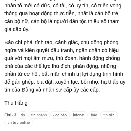
nhân tố mới có đức, có tài, có uy tín, có triển vọng
thông qua hoạt động thực tiễn, nhất là cán bộ trẻ,
cán bộ nữ, cán bộ là người dân tộc thiểu số tham
gia cấp ủy.
Báo chí phải tỉnh táo, cảnh giác, chủ động phòng
ngừa và kiên quyết đấu tranh, ngăn chặn có hiệu
quả với mọi âm mưu, thủ đoạn, hành động chống
phá của các thế lực thù địch, phản động, những
phần tử cơ hội, bất mãn chính trị lợi dụng tình hình
để gán ghép, bịa đặt, xuyên tạc, bôi nhọ, hạ thấp uy
tín của Đảng và nhân sự cấp ủy các cấp.
Thu Hằng
Chủ đề:
tin
tin nhanh
đọc báo
infonet
báo
tin tức
tin tức online