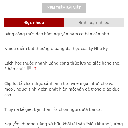
XEM THÊM BÀI VIẾT
Đọc nhiều
Bình luận nhiều
Bảng công thức đạo hàm nguyên hàm cơ bản cần nhớ
Nhiều điểm bất thường ở bằng đại học của Lý Nhã Kỳ
Cách học thuộc nhanh Bảng công thức lượng giác bằng thơ,
"thần chú"
17
Clip lột tả chân thực cảnh anh trai và em gái như 'chó với
mèo', người tinh ý còn phát hiện một vấn đề trong giáo dục
con
Truy nã kẻ giết bạn thân rồi chôn ngồi dưới bãi cát
Nguyễn Phương Hằng sở hữu khối tài sản "siêu khủng", từng