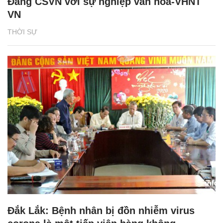
Đảng CSVN với sự nghiệp văn hóa-VHNT
VN
THỜI SỰ
Đắk Lắk: Bệnh nhân bị đồn nhiễm virus