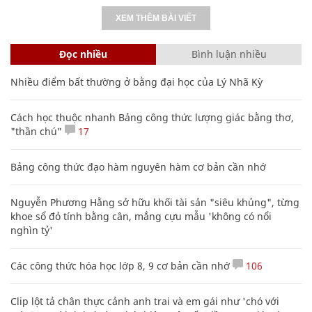
XEM THÊM BÀI VIẾT
Đọc nhiều
Bình luận nhiều
Nhiều điểm bất thường ở bằng đại học của Lý Nhã Kỳ
Cách học thuộc nhanh Bảng công thức lượng giác bằng thơ,
"thần chú"
17
Bảng công thức đạo hàm nguyên hàm cơ bản cần nhớ
Nguyễn Phương Hằng sở hữu khối tài sản "siêu khủng", từng
khoe sổ đỏ tính bằng cân, mắng cựu mẫu 'không có nổi
nghìn tỷ'
Các công thức hóa học lớp 8, 9 cơ bản cần nhớ
106
Clip lột tả chân thực cảnh anh trai và em gái như 'chó với