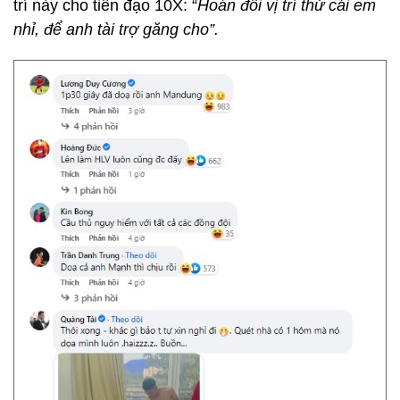
trí này cho tiền đạo 10X: “
Hoán đổi vị trí thử cái em
nhỉ, để anh tài trợ găng cho”.