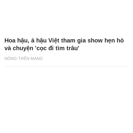
Hoa hậu, á hậu Việt tham gia show hẹn hò
và chuyện 'cọc đi tìm trâu'
NÓNG TRÊN MẠNG