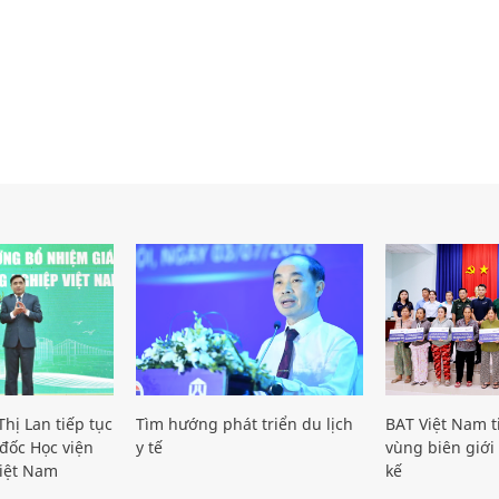
hị Lan tiếp tục
Tìm hướng phát triển du lịch
BAT Việt Nam t
đốc Học viện
y tế
vùng biên giới 
iệt Nam
kế