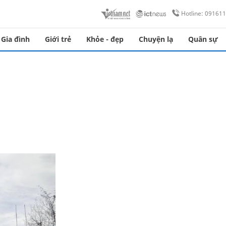
Hotline: 09161
Gia đình
Giới trẻ
Khỏe - đẹp
Chuyện lạ
Quân sự