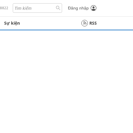
18822
Đăng nhập
Sự kiện
RSS