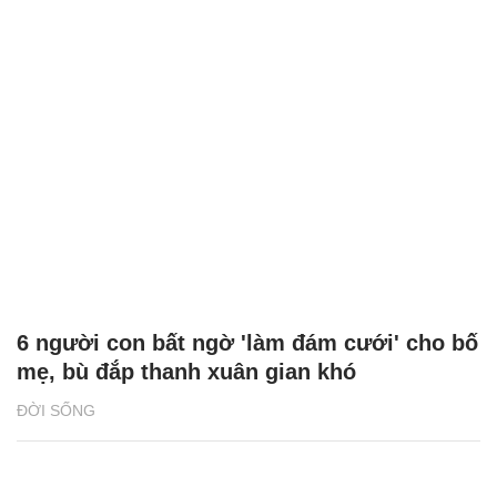
6 người con bất ngờ 'làm đám cưới' cho bố
mẹ, bù đắp thanh xuân gian khó
ĐỜI SỐNG