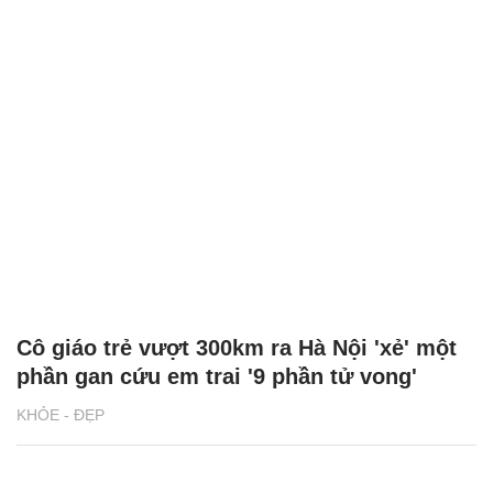
Cô giáo trẻ vượt 300km ra Hà Nội 'xẻ' một
phần gan cứu em trai '9 phần tử vong'
KHỎE - ĐẸP