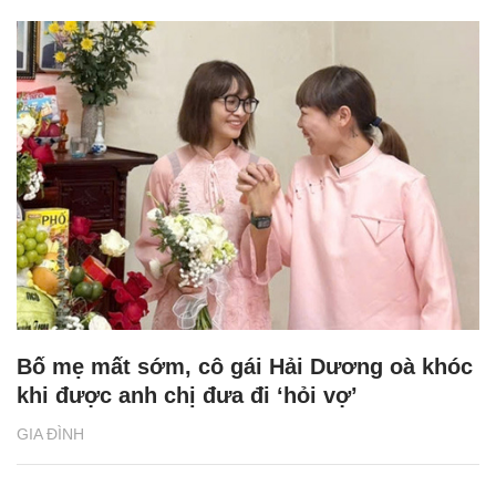
Bố mẹ mất sớm, cô gái Hải Dương oà khóc
khi được anh chị đưa đi ‘hỏi vợ’
GIA ĐÌNH