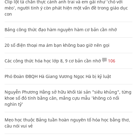
Clip lột tả chân thực cảnh anh trai và em gái như 'chó với
mèo', người tinh ý còn phát hiện một vấn đề trong giáo dục
con
Bảng công thức đạo hàm nguyên hàm cơ bản cần nhớ
20 số điện thoại ma ám bạn không bao giờ nên gọi
Các công thức hóa học lớp 8, 9 cơ bản cần nhớ
106
Phó Đoàn ĐBQH Hà Giang Vương Ngọc Hà bị kỷ luật
Nguyễn Phương Hằng sở hữu khối tài sản "siêu khủng", từng
khoe sổ đỏ tính bằng cân, mắng cựu mẫu 'không có nổi
nghìn tỷ'
Mẹo học thuộc Bảng tuần hoàn nguyên tố hóa học bằng thơ,
câu nói vui vẻ