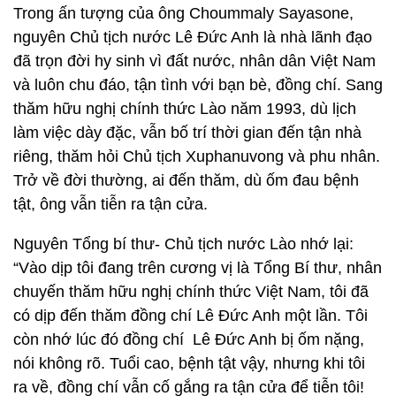
Trong ấn tượng của ông Choummaly Sayasone,
nguyên Chủ tịch nước Lê Đức Anh là nhà lãnh đạo
đã trọn đời hy sinh vì đất nước, nhân dân Việt Nam
và luôn chu đáo, tận tình với bạn bè, đồng chí. Sang
thăm hữu nghị chính thức Lào năm 1993, dù lịch
làm việc dày đặc, vẫn bố trí thời gian đến tận nhà
riêng, thăm hỏi Chủ tịch Xuphanuvong và phu nhân.
Trở về đời thường, ai đến thăm, dù ốm đau bệnh
tật, ông vẫn tiễn ra tận cửa.
Nguyên Tổng bí thư- Chủ tịch nước Lào nhớ lại:
“Vào dịp tôi đang trên cương vị là Tổng Bí thư, nhân
chuyến thăm hữu nghị chính thức Việt Nam, tôi đã
có dịp đến thăm đồng chí Lê Đức Anh một lần. Tôi
còn nhớ lúc đó đồng chí Lê Đức Anh bị ốm nặng,
nói không rõ. Tuổi cao, bệnh tật vậy, nhưng khi tôi
ra về, đồng chí vẫn cố gắng ra tận cửa để tiễn tôi!