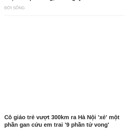
ĐỜI SỐNG
Cô giáo trẻ vượt 300km ra Hà Nội 'xẻ' một
phần gan cứu em trai '9 phần tử vong'