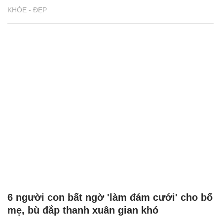
KHỎE - ĐẸP
6 người con bất ngờ 'làm đám cưới' cho bố
mẹ, bù đắp thanh xuân gian khó