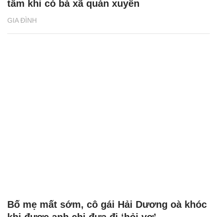
tâm khi có bà xã quán xuyến
GIA ĐÌNH
Bố mẹ mất sớm, cô gái Hải Dương oà khóc
khi được anh chị đưa đi ‘hỏi vợ’