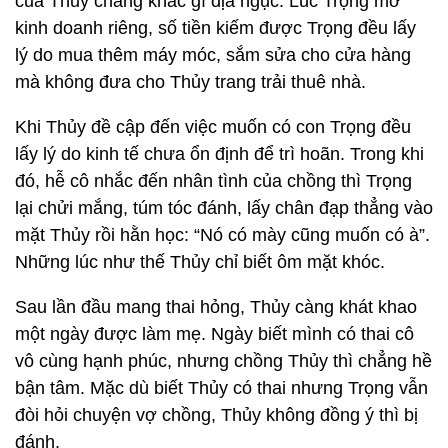
của Thủy chẳng khác gì địa ngục. Lúc Trọng mở
kinh doanh riêng, số tiền kiếm được Trọng đều lấy
lý do mua thêm máy móc, sắm sửa cho cửa hàng
mà không đưa cho Thủy trang trải thuê nhà.
Khi Thủy đề cập đến việc muốn có con Trọng đều
lấy lý do kinh tế chưa ổn định để trì hoãn. Trong khi
đó, hễ cô nhắc đến nhân tình của chồng thì Trọng
lại chửi mắng, túm tóc đánh, lấy chân đạp thẳng vào
mặt Thủy rồi hằn học: “Nó có mày cũng muốn có à”.
Những lúc như thế Thủy chỉ biết ôm mặt khóc.
Sau lần đầu mang thai hỏng, Thủy càng khát khao
một ngày được làm mẹ. Ngày biết mình có thai cô
vô cùng hạnh phúc, nhưng chồng Thủy thì chẳng hề
bận tâm. Mặc dù biết Thủy có thai nhưng Trọng vẫn
đòi hỏi chuyện vợ chồng, Thủy không đồng ý thì bị
đánh.