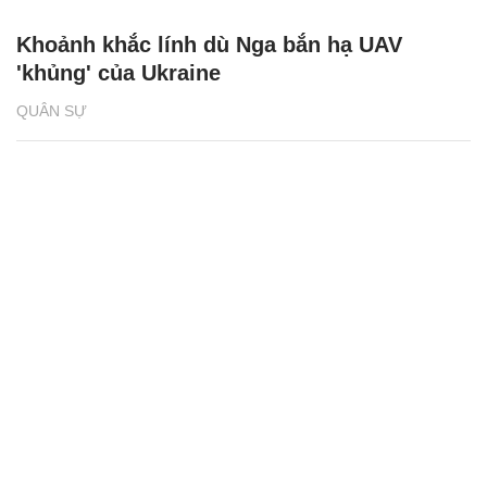
Khoảnh khắc lính dù Nga bắn hạ UAV
'khủng' của Ukraine
QUÂN SỰ