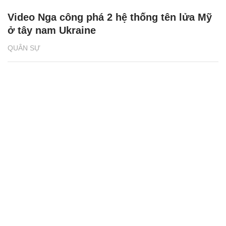
Video Nga công phá 2 hệ thống tên lửa Mỹ
ở tây nam Ukraine
QUÂN SỰ