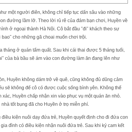
như một người điên, không chỉ tiếp tục dấn sâu vào những
con đường lầm lỡ. Theo lời rủ rê của đám bạn chơi, Huyền về
hình ở ngoại thành Hà Nội. Cô bắt đầu "đi" khách theo sự
 bao" cho những gã choai muốn chơi trội.
 tháng ở quán tẩm quất. Sau khi cái thai được 5 tháng tuổi,
xui" của bà bầu sẽ ám vào con đường làm ăn đang lên như
còn, Huyền không dám trở về quê, cũng không đủ dũng cảm
iếu sẽ không để cô có được cuộc sống bình yên. Không thể
ân xác, Huyền chấp nhận xin vào phục vụ một quán ăn nhỏ.
nhà tốt bụng đã cho Huyền ở trọ miễn phí.
 điều kiện nuôi dạy đứa trẻ, Huyền quyết định cho đi đứa con
 gia đình có điều kiện nhận nuôi đứa trẻ. Sau khi ký cam kết