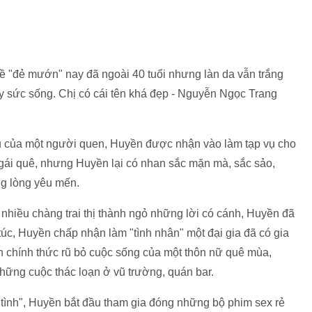
 "đẻ mướn" nay đã ngoài 40 tuổi nhưng làn da vẫn trắng
ầy sức sống. Chị có cái tên khá đẹp - Nguyễn Ngọc Trang
iệu của một người quen, Huyền được nhận vào làm tạp vụ cho
gái quê, nhưng Huyền lại có nhan sắc mặn mà, sắc sảo,
ng lòng yêu mến.
 nhiều chàng trai thị thành ngỏ những lời có cánh, Huyền đã
úc, Huyền chấp nhận làm "tình nhân" một đại gia đã có gia
ền chính thức rũ bỏ cuộc sống của một thôn nữ quê mùa,
hững cuộc thác loạn ở vũ trường, quán bar.
 tình", Huyền bắt đầu tham gia đóng những bộ phim sex rẻ