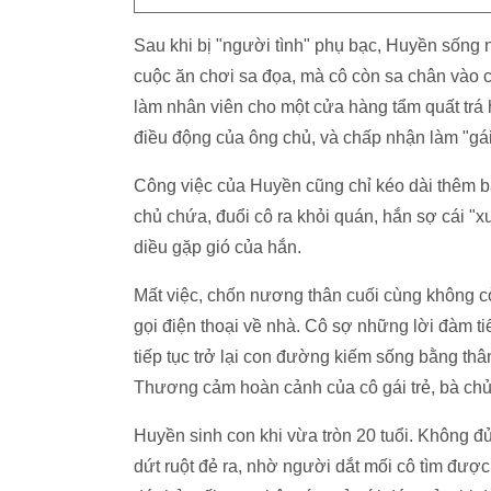
Sau khi bị "người tình" phụ bạc, Huyền sống 
cuộc ăn chơi sa đọa, mà cô còn sa chân vào 
làm nhân viên cho một cửa hàng tẩm quất trá 
điều động của ông chủ, và chấp nhận làm "gái
Công việc của Huyền cũng chỉ kéo dài thêm ba
chủ chứa, đuổi cô ra khỏi quán, hắn sợ cái "
diều gặp gió của hắn.
Mất việc, chốn nương thân cuối cùng không 
gọi điện thoại về nhà. Cô sợ những lời đàm t
tiếp tục trở lại con đường kiếm sống bằng th
Thương cảm hoàn cảnh của cô gái trẻ, bà chủ 
Huyền sinh con khi vừa tròn 20 tuổi. Không đủ
dứt ruột đẻ ra, nhờ người dắt mối cô tìm được