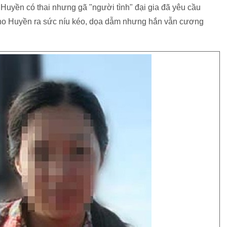
 Huyền có thai nhưng gã "người tình" đại gia đã yêu cầu
ho Huyền ra sức níu kéo, dọa dẫm nhưng hắn vẫn cương