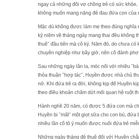
ngay cả những đôi vợ chồng trẻ có sức khỏe, 
không muốn mang nặng đẻ đau đứa con của 
Mặc dù không được làm mẹ theo đúng nghĩa n
kỷ niệm về tháng ngày mang thai đều không 
thuê" đầu tiên mà cô ký. Năm đó, do chưa có
chuyên nghiệp như bây giờ, nên cô đành phơi
Sau những ngày lân la, móc nối với nhiều "bà
thỏa thuận "hợp tác", Huyền được nhà chủ th
nở. Khi đứa trẻ ra đời, không kịp để Huyền kị
theo điều khoản chấm dứt mối quan hệ ruột thị
Hành nghề 20 năm, có được 5 đứa con mà chí
Huyền bị "mất" một giọt sữa cho con bú, đứa b
nhiều lần cô tỏ ý muốn được nuôi đứa trẻ miễ
Những ngày tháng đẻ thuê đối với Huyền chẳn