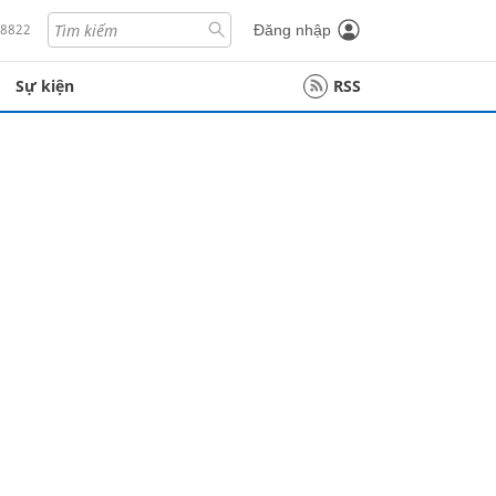
18822
Đăng nhập
Sự kiện
RSS