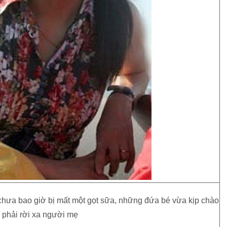
hưa bao giờ bị mất một gọt sữa, những đứa bé vừa kịp chào
 phải rời xa người mẹ