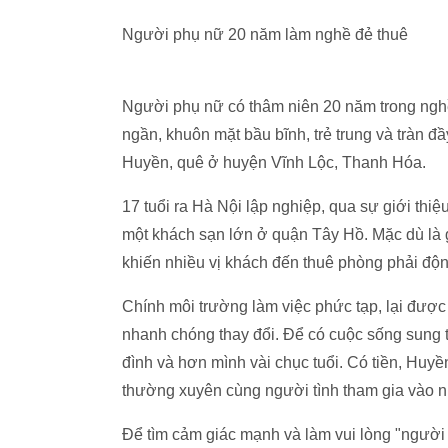
Người phụ nữ 20 năm làm nghề đẻ thuê
Người phụ nữ có thâm niên 20 năm trong nghề
ngần, khuôn mặt bầu bĩnh, trẻ trung và tràn đ
Huyền, quê ở huyện Vĩnh Lộc, Thanh Hóa.
17 tuổi ra Hà Nội lập nghiệp, qua sự giới th
một khách sạn lớn ở quận Tây Hồ. Mặc dù là 
khiến nhiều vị khách đến thuê phòng phải độ
Chính môi trường làm việc phức tạp, lại được
nhanh chóng thay đổi. Để có cuộc sống sung t
đình và hơn mình vài chục tuổi. Có tiền, Huy
thường xuyên cùng người tình tham gia vào n
Để tìm cảm giác mạnh và làm vui lòng "người