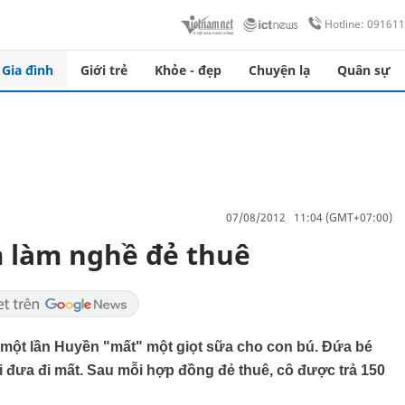
Hotline: 09161
Gia đình
Giới trẻ
Khỏe - đẹp
Chuyện lạ
Quân sự
07/08/2012 11:04 (GMT+07:00)
 làm nghề đẻ thuê
ột lần Huyền "mất" một giọt sữa cho con bú. Đứa bé
i đưa đi mất. Sau mỗi hợp đồng đẻ thuê, cô được trả 150