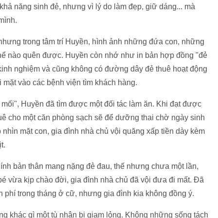
khả năng sinh đẻ, nhưng vì lý do làm đẹp, giữ dáng... mà
mình.
hưng trong tâm trí Huyền, hình ảnh những đứa con, những
thể nào quên được. Huyền còn nhớ như in bản hợp đồng "đẻ
 kinh nghiệm và cũng không có đường dây đẻ thuê hoạt động
 mặt vào các bệnh viện tìm khách hàng.
 mối", Huyền đã tìm được một đối tác làm ăn. Khi đạt được
uê cho một căn phòng sạch sẽ để dưỡng thai chờ ngày sinh
p nhìn mặt con, gia đình nhà chủ vội quăng xấp tiền dày kèm
t.
nh bản thân mang nặng đẻ đau, thế nhưng chưa một lần,
é vừa kịp chào đời, gia đình nhà chủ đã vội đưa đi mất. Đã
n phí trong tháng ở cữ, nhưng gia đình kia không đồng ý.
g khác gì một tù nhân bị giam lỏng. Không những sống tách