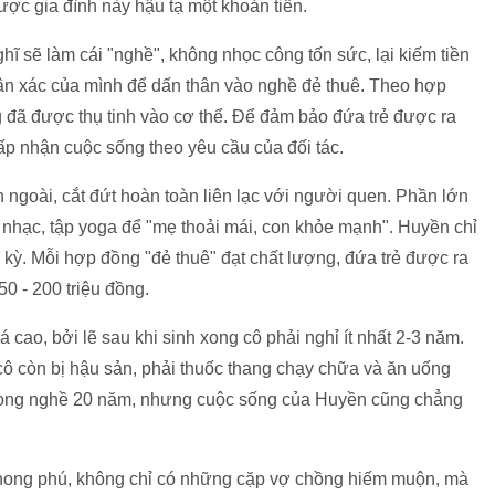
ược gia đình này hậu tạ một khoản tiền.
hĩ sẽ làm cái "nghề", không nhọc công tốn sức, lại kiếm tiền
ân xác của mình để dấn thân vào nghề đẻ thuê. Theo hợp
 đã được thụ tinh vào cơ thể. Để đảm bảo đứa trẻ được ra
p nhận cuộc sống theo yêu cầu của đối tác.
ngoài, cắt đứt hoàn toàn liên lạc với người quen. Phần lớn
 nhạc, tập yoga để "mẹ thoải mái, con khỏe mạnh". Huyền chỉ
 kỳ. Mỗi hợp đồng "đẻ thuê" đạt chất lượng, đứa trẻ được ra
0 - 200 triệu đồng.
 cao, bởi lẽ sau khi sinh xong cô phải nghỉ ít nhất 2-3 năm.
cô còn bị hậu sản, phải thuốc thang chạy chữa và ăn uống
 trong nghề 20 năm, nhưng cuộc sống của Huyền cũng chẳng
phong phú, không chỉ có những cặp vợ chồng hiếm muộn, mà