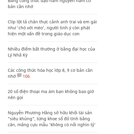
Bảng công thức đạo hàm nguyên hàm cơ
bản cần nhớ
Clip lột tả chân thực cảnh anh trai và em gái
như 'chó với mèo', người tinh ý còn phát
hiện một vấn đề trong giáo dục con
Nhiều điểm bất thường ở bằng đại học của
Lý Nhã Kỳ
Các công thức hóa học lớp 8, 9 cơ bản cần
nhớ
106
20 số điện thoại ma ám bạn không bao giờ
nên gọi
Nguyễn Phương Hằng sở hữu khối tài sản
"siêu khủng", từng khoe sổ đỏ tính bằng
cân, mắng cựu mẫu 'không có nổi nghìn tỷ'