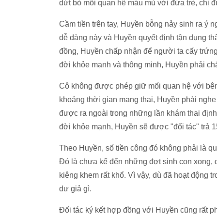
dứt bỏ mối quan hệ máu mủ với đứa trẻ, chị đ
Cầm tiền trên tay, Huyền bỗng nảy sinh ra ý ng
dễ dàng này và Huyền quyết định tận dụng th
đồng, Huyền chấp nhận để người ta cấy trứng
đời khỏe mạnh và thông minh, Huyền phải chấ
Cô không được phép giữ mối quan hệ với bên 
khoảng thời gian mang thai, Huyền phải nghe
được ra ngoài trong những lần khám thai định
đời khỏe mạnh, Huyền sẽ được "đối tác" trả 15
Theo Huyền, số tiền công đó không phải là quá
Đó là chưa kể đến những đợt sinh con xong, 
kiêng khem rất khổ. Vì vậy, dù đã hoạt động
dư giả gì.
Đối tác ký kết hợp đồng với Huyền cũng rất 