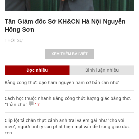
Tân Giám đốc Sở KH&CN Hà Nội Nguyễn
Hồng Sơn
THỜI SỰ
XEM THÊM BÀI VIẾT
Đọc nhiều
Bình luận nhiều
Bảng công thức đạo hàm nguyên hàm cơ bản cần nhớ
Cách học thuộc nhanh Bảng công thức lượng giác bằng thơ,
"thần chú"
17
Clip lột tả chân thực cảnh anh trai và em gái như 'chó với
mèo', người tinh ý còn phát hiện một vấn đề trong giáo dục
con