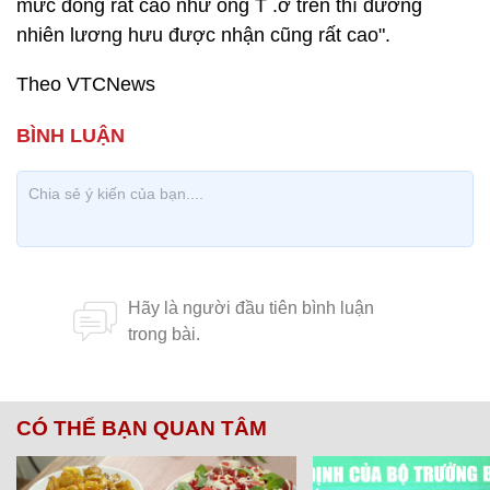
mức đóng rất cao như ông T .ở trên thì đương
nhiên lương hưu được nhận cũng rất cao".
Theo VTCNews
CÓ THỂ BẠN QUAN TÂM