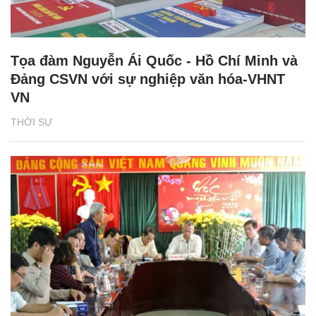
Tọa đàm Nguyễn Ái Quốc - Hồ Chí Minh và
Đảng CSVN với sự nghiệp văn hóa-VHNT
VN
THỜI SỰ