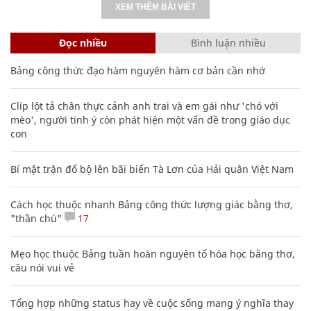
XEM THÊM BÀI VIẾT
Đọc nhiều
Bình luận nhiều
Bảng công thức đạo hàm nguyên hàm cơ bản cần nhớ
Clip lột tả chân thực cảnh anh trai và em gái như 'chó với
mèo', người tinh ý còn phát hiện một vấn đề trong giáo dục
con
Bí mật trận đổ bộ lên bãi biển Tà Lơn của Hải quân Việt Nam
Cách học thuộc nhanh Bảng công thức lượng giác bằng thơ,
"thần chú"
17
Mẹo học thuộc Bảng tuần hoàn nguyên tố hóa học bằng thơ,
câu nói vui vẻ
Tổng hợp những status hay về cuộc sống mang ý nghĩa thay