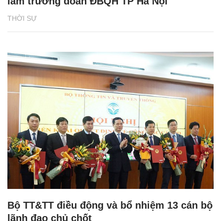
làm trưởng đoàn ĐBQH TP Hà Nội
THỜI SỰ
Bộ TT&TT điều động và bổ nhiệm 13 cán bộ
lãnh đạo chủ chốt