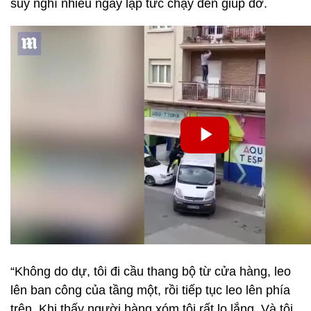
suy nghĩ nhiều ngay lập tức chạy đến giúp đỡ.
“Không do dự, tôi đi cầu thang bộ từ cửa hàng, leo
lên ban công của tầng một, rồi tiếp tục leo lên phía
trên. Khi thấy người hàng xóm tôi rất lo lắng. Và tôi