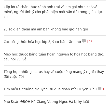
Clip lột tả chân thực cảnh anh trai và em gái như 'chó với
mèo', người tinh ý còn phát hiện một vấn đề trong giáo dục
con
20 số điện thoại ma ám bạn không bao giờ nên gọi
Các công thức hóa học lớp 8, 9 cơ bản cần nhớ
106
Mẹo học thuộc Bảng tuần hoàn nguyên tố hóa học bằng thơ,
câu nói vui vẻ
Tổng hợp những status hay về cuộc sống mang ý nghĩa thay
đổi cuộc đời
Tìm hiểu tư tưởng Nguyễn Du qua đoạn kết Truyện Kiều
1
Phó Đoàn ĐBQH Hà Giang Vương Ngọc Hà bị kỷ luật