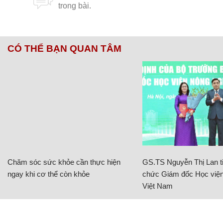
CÓ THỂ BẠN QUAN TÂM
Chăm sóc sức khỏe cần thực hiện
GS.TS Nguyễn Thị Lan ti
ngay khi cơ thể còn khỏe
chức Giám đốc Học viện
Việt Nam