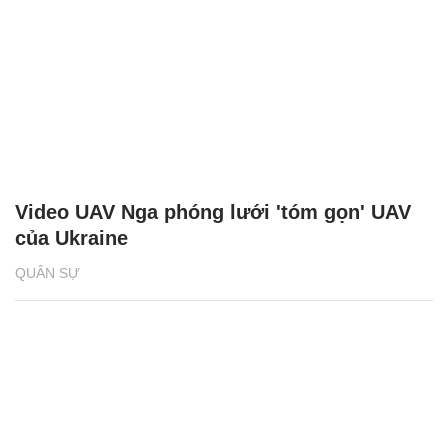
Video UAV Nga phóng lưới 'tóm gọn' UAV
của Ukraine
QUÂN SỰ