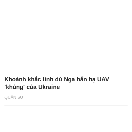
Khoảnh khắc lính dù Nga bắn hạ UAV
'khủng' của Ukraine
QUÂN SỰ