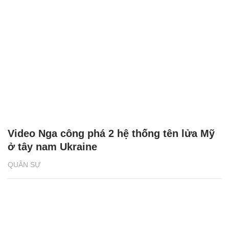
Video Nga công phá 2 hệ thống tên lửa Mỹ
ở tây nam Ukraine
QUÂN SỰ