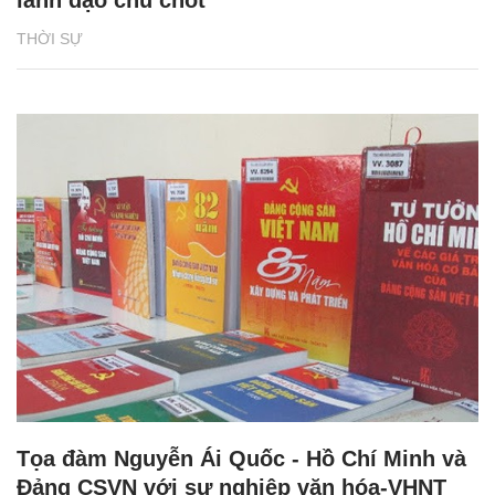
lãnh đạo chủ chốt
THỜI SỰ
Tọa đàm Nguyễn Ái Quốc - Hồ Chí Minh và
Đảng CSVN với sự nghiệp văn hóa-VHNT