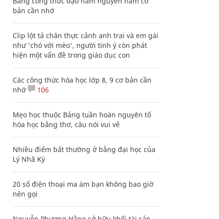
Bảng công thức đạo hàm nguyên hàm cơ
bản cần nhớ
Clip lột tả chân thực cảnh anh trai và em gái
như 'chó với mèo', người tinh ý còn phát
hiện một vấn đề trong giáo dục con
Các công thức hóa học lớp 8, 9 cơ bản cần
nhớ
106
Mẹo học thuộc Bảng tuần hoàn nguyên tố
hóa học bằng thơ, câu nói vui vẻ
Nhiều điểm bất thường ở bằng đại học của
Lý Nhã Kỳ
20 số điện thoại ma ám bạn không bao giờ
nên gọi
Nguyễn Phương Hằng sở hữu khối tài sản