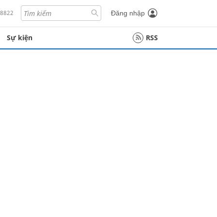
18822
Đăng nhập
Sự kiện
RSS