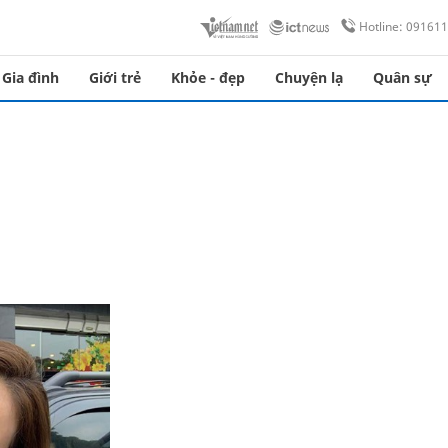
Hotline: 09161
Gia đình
Giới trẻ
Khỏe - đẹp
Chuyện lạ
Quân sự