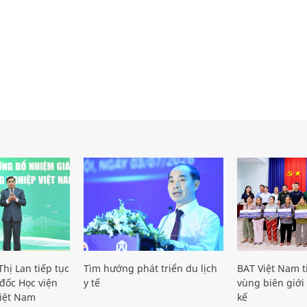
hị Lan tiếp tục
Tìm hướng phát triển du lịch
BAT Việt Nam t
đốc Học viện
y tế
vùng biên giới 
iệt Nam
kế