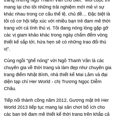
trang nhưng Ngô Thanh Vân cho biết: “Mỗi cuộc thi
mang lại cho tôi những trải nghiệm mới mẻ vì sự
khác nhau trong cơ cấu thể lệ, chủ đề… Đặc biệt là
tôi có cơ hội tiếp xúc với nhiều bạn trẻ đam mê thời
trang với cá tính thú vị. Tôi đang nóng lòng gặp gỡ
các vị giam khảo khác trong ngày chấm đểm vòng
thiết kế sắp tới, hứa hẹn sẽ có những trao đổi thú
vị”.
Cùng ngồi "ghế nóng" với Ngô Thanh Vân là các
chuyên gia về thời trang và làm đẹp như chuyên gia
trang điểm Nhật Bình, nhà thiết kế Mai Lâm và đại
diện tạp chí Her World - chị Trương Ngọc Diễm
Châu.
Tiếp nối thành công năm 2012, Gương mặt trẻ Her
World 2013 tiếp tục mang lại sân chơi bổ ích cho
các bạn trẻ đam mê thiết kế thời trang trên khắp cả