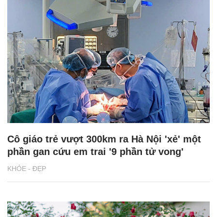
Cô giáo trẻ vượt 300km ra Hà Nội 'xẻ' một
phần gan cứu em trai '9 phần tử vong'
KHỎE - ĐẸP