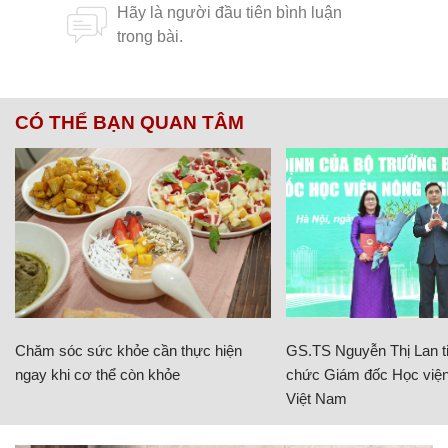
CÓ THỂ BẠN QUAN TÂM
Chăm sóc sức khỏe cần thực hiện
GS.TS Nguyễn Thị Lan ti
ngay khi cơ thể còn khỏe
chức Giám đốc Học viện
Việt Nam