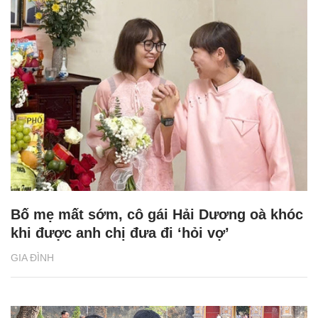
Bố mẹ mất sớm, cô gái Hải Dương oà khóc
khi được anh chị đưa đi ‘hỏi vợ’
GIA ĐÌNH