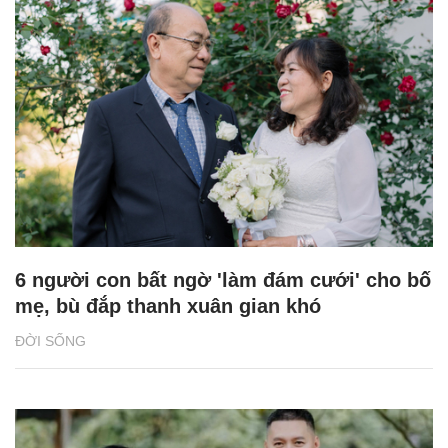
6 người con bất ngờ 'làm đám cưới' cho bố
mẹ, bù đắp thanh xuân gian khó
ĐỜI SỐNG