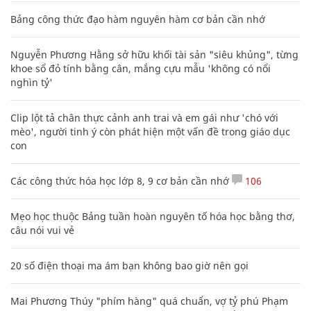
Bảng công thức đạo hàm nguyên hàm cơ bản cần nhớ
Nguyễn Phương Hằng sở hữu khối tài sản "siêu khủng", từng
khoe sổ đỏ tính bằng cân, mắng cựu mẫu 'không có nổi
nghìn tỷ'
Clip lột tả chân thực cảnh anh trai và em gái như 'chó với
mèo', người tinh ý còn phát hiện một vấn đề trong giáo dục
con
Các công thức hóa học lớp 8, 9 cơ bản cần nhớ
106
Mẹo học thuộc Bảng tuần hoàn nguyên tố hóa học bằng thơ,
câu nói vui vẻ
20 số điện thoại ma ám bạn không bao giờ nên gọi
Mai Phương Thúy "phím hàng" quá chuẩn, vợ tỷ phú Phạm