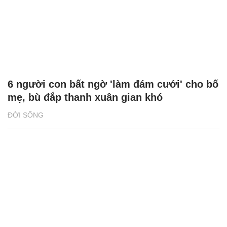
6 người con bất ngờ 'làm đám cưới' cho bố
mẹ, bù đắp thanh xuân gian khó
ĐỜI SỐNG