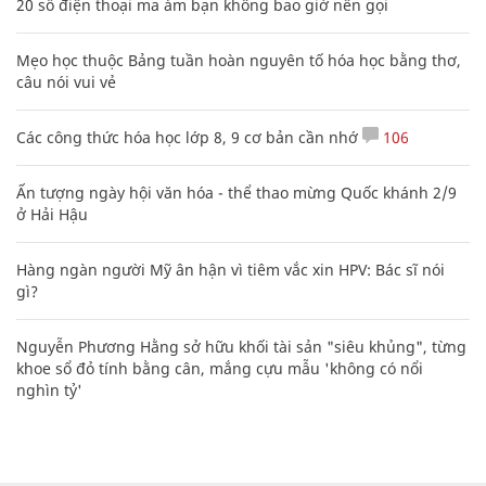
Bảng công thức đạo hàm nguyên hàm cơ bản cần nhớ
20 số điện thoại ma ám bạn không bao giờ nên gọi
Mẹo học thuộc Bảng tuần hoàn nguyên tố hóa học bằng thơ,
câu nói vui vẻ
Các công thức hóa học lớp 8, 9 cơ bản cần nhớ
106
Ấn tượng ngày hội văn hóa - thể thao mừng Quốc khánh 2/9
ở Hải Hậu
Hàng ngàn người Mỹ ân hận vì tiêm vắc xin HPV: Bác sĩ nói
gì?
Nguyễn Phương Hằng sở hữu khối tài sản "siêu khủng", từng
khoe sổ đỏ tính bằng cân, mắng cựu mẫu 'không có nổi
nghìn tỷ'