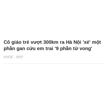
Cô giáo trẻ vượt 300km ra Hà Nội 'xẻ' một
phần gan cứu em trai '9 phần tử vong'
KHỎE - ĐẸP