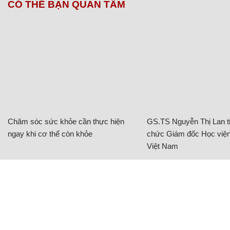
CÓ THỂ BẠN QUAN TÂM
Chăm sóc sức khỏe cần thực hiện
GS.TS Nguyễn Thị Lan ti
ngay khi cơ thể còn khỏe
chức Giám đốc Học viện
Việt Nam