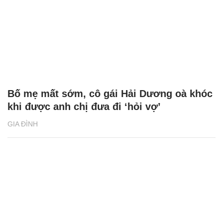
Bố mẹ mất sớm, cô gái Hải Dương oà khóc
khi được anh chị đưa đi ‘hỏi vợ’
GIA ĐÌNH