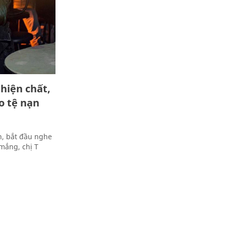
ghiện chất,
o tệ nạn
n, bắt đầu nghe
 mắng, chị T