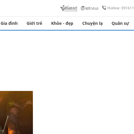
Hotline: 09161
Gia đình
Giới trẻ
Khỏe - đẹp
Chuyện lạ
Quân sự