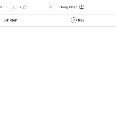
18822
Đăng nhập
Sự kiện
RSS