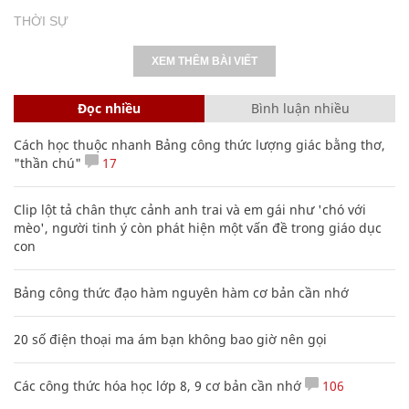
THỜI SỰ
XEM THÊM BÀI VIẾT
Đọc nhiều
Bình luận nhiều
Cách học thuộc nhanh Bảng công thức lượng giác bằng thơ,
"thần chú"
17
Clip lột tả chân thực cảnh anh trai và em gái như 'chó với
mèo', người tinh ý còn phát hiện một vấn đề trong giáo dục
con
Bảng công thức đạo hàm nguyên hàm cơ bản cần nhớ
20 số điện thoại ma ám bạn không bao giờ nên gọi
Các công thức hóa học lớp 8, 9 cơ bản cần nhớ
106