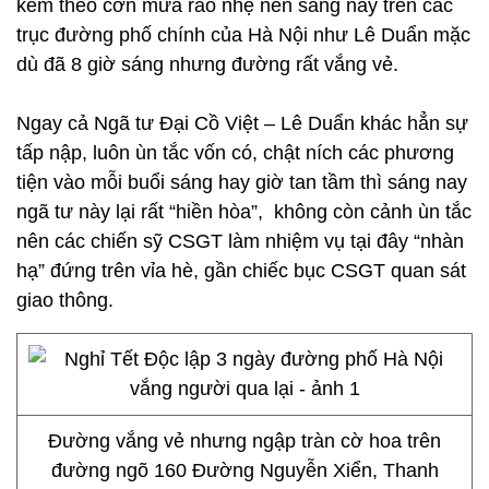
kèm theo cơn mưa rào nhẹ nên sáng nay trên các
trục đường phố chính của Hà Nội như Lê Duẩn mặc
dù đã 8 giờ sáng nhưng đường rất vắng vẻ.
Ngay cả Ngã tư Đại Cồ Việt – Lê Duẩn khác hẳn sự
tấp nập, luôn ùn tắc vốn có, chật ních các phương
tiện vào mỗi buổi sáng hay giờ tan tầm thì sáng nay
ngã tư này lại rất “hiền hòa”, không còn cảnh ùn tắc
nên các chiến sỹ CSGT làm nhiệm vụ tại đây “nhàn
hạ” đứng trên vỉa hè, gần chiếc bục CSGT quan sát
giao thông.
Đường vắng vẻ nhưng ngập tràn cờ hoa trên
đường ngõ 160 Đường Nguyễn Xiển, Thanh