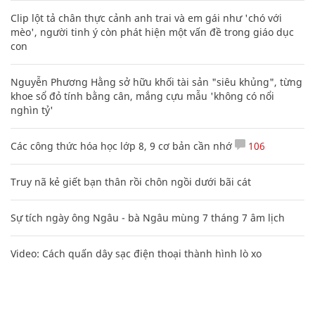
Clip lột tả chân thực cảnh anh trai và em gái như 'chó với
mèo', người tinh ý còn phát hiện một vấn đề trong giáo dục
con
Nguyễn Phương Hằng sở hữu khối tài sản "siêu khủng", từng
khoe sổ đỏ tính bằng cân, mắng cựu mẫu 'không có nổi
nghìn tỷ'
Các công thức hóa học lớp 8, 9 cơ bản cần nhớ
106
Truy nã kẻ giết bạn thân rồi chôn ngồi dưới bãi cát
Sự tích ngày ông Ngâu - bà Ngâu mùng 7 tháng 7 âm lịch
Video: Cách quấn dây sạc điện thoại thành hình lò xo