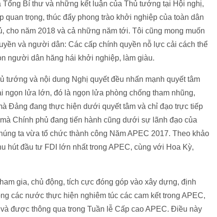
 Tổng Bí thư và những kết luận của Thủ tướng tại Hội nghị,
 quan trọng, thúc đẩy phong trào khởi nghiệp của toàn dân
ủ, cho năm 2018 và cả những năm tới. Tôi cũng mong muốn
uyền và người dân: Các cấp chính quyền nỗ lực cải cách thể
còn người dân hăng hái khởi nghiệp, làm giàu.
Thủ tướng và nội dung Nghị quyết đều nhấn mạnh quyết tâm
ai ngọn lửa lớn, đó là ngọn lửa phòng chống tham nhũng,
mà Đảng đang thực hiện dưới quyết tâm và chỉ đạo trực tiếp
ế mà Chính phủ đang tiến hành cũng dưới sự lãnh đạo của
 chúng ta vừa tổ chức thành công Năm APEC 2017. Theo khảo
 thu hút đầu tư FDI lớn nhất trong APEC, cùng với Hoa Kỳ,
ham gia, chủ động, tích cực đóng góp vào xây dựng, định
ộng các nước thực hiện nghiêm túc các cam kết trong APEC,
ất và được thông qua trong Tuần lễ Cấp cao APEC. Điều này