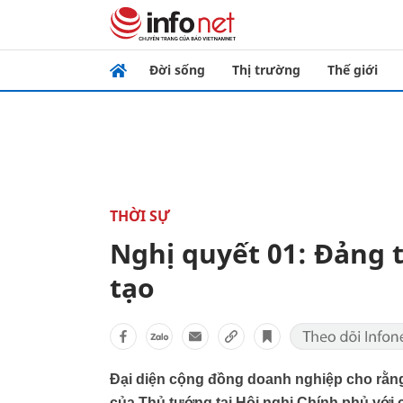
Đời sống
Thị trường
Thế giới
THỜI SỰ
Nghị quyết 01: Đảng 
tạo
Đại diện cộng đồng doanh nghiệp cho rằng
của Thủ tướng tại Hội nghị Chính phủ với 