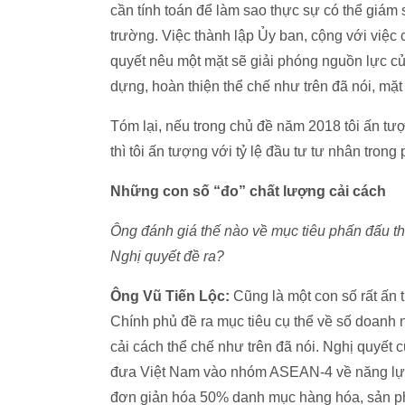
cần tính toán để làm sao thực sự có thể giám s
trường. Việc thành lập Ủy ban, cộng với việc
quyết nêu một mặt sẽ giải phóng nguồn lực c
dựng, hoàn thiện thể chế như trên đã nói, mặ
Tóm lại, nếu trong chủ đề năm 2018 tôi ấn tư
thì tôi ấn tượng với tỷ lệ đầu tư tư nhân trong
Những con số “đo” chất lượng cải cách
Ông đánh giá thế nào về mục tiêu phấn đấu 
Nghị quyết đề ra?
Ông Vũ Tiến Lộc:
Cũng là một con số rất ấn 
Chính phủ đề ra mục tiêu cụ thể về số doanh
cải cách thể chế như trên đã nói. Nghị quyết
đưa Việt Nam vào nhóm ASEAN-4 về năng lực 
đơn giản hóa 50% danh mục hàng hóa, sản phẩ