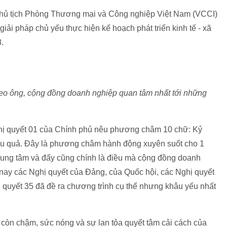
Chủ tịch Phòng Thương mại và Công nghiệp Việt Nam (VCCI)
iải pháp chủ yếu thực hiện kế hoạch phát triển kinh tế - xã
.
theo ông, cộng đồng doanh nghiệp quan tâm nhất tới những
ghị quyết 01 của Chính phủ nêu phương châm 10 chữ: Kỷ
ệu quả. Đây là phương châm hành động xuyên suốt cho 1
trung tâm và đấy cũng chính là điều mà cộng đồng doanh
nay các Nghị quyết của Đảng, của Quốc hội, các Nghị quyết
 quyết 35 đã đề ra chương trình cụ thể nhưng khâu yếu nhất
òn chậm, sức nóng và sự lan tỏa quyết tâm cải cách của