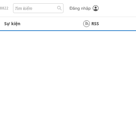
18822
Đăng nhập
Sự kiện
RSS