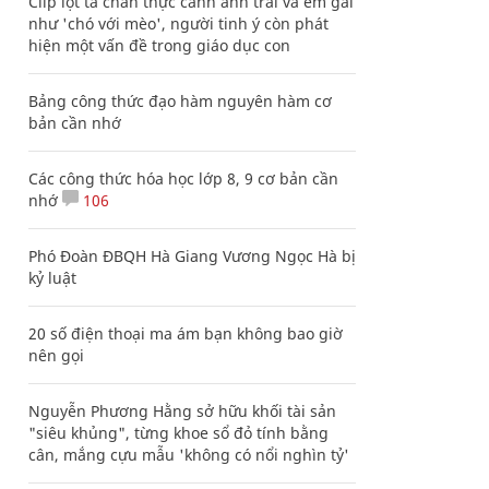
Clip lột tả chân thực cảnh anh trai và em gái
như 'chó với mèo', người tinh ý còn phát
hiện một vấn đề trong giáo dục con
Bảng công thức đạo hàm nguyên hàm cơ
bản cần nhớ
Các công thức hóa học lớp 8, 9 cơ bản cần
nhớ
106
Phó Đoàn ĐBQH Hà Giang Vương Ngọc Hà bị
kỷ luật
20 số điện thoại ma ám bạn không bao giờ
nên gọi
Nguyễn Phương Hằng sở hữu khối tài sản
"siêu khủng", từng khoe sổ đỏ tính bằng
cân, mắng cựu mẫu 'không có nổi nghìn tỷ'