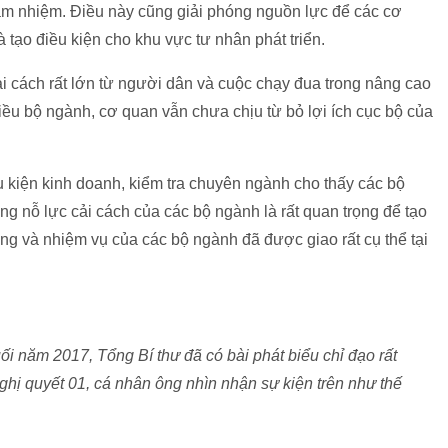
ảm nhiệm. Điều này cũng giải phóng nguồn lực để các cơ
 tạo điều kiện cho khu vực tư nhân phát triển.
i cách rất lớn từ người dân và cuộc chạy đua trong nâng cao
hiều bộ ngành, cơ quan vẫn chưa chịu từ bỏ lợi ích cục bộ của
 kiện kinh doanh, kiểm tra chuyên ngành cho thấy các bộ
g nỗ lực cải cách của các bộ ngành là rất quan trọng để tạo
g và nhiệm vụ của các bộ ngành đã được giao rất cụ thể tại
i năm 2017, Tổng Bí thư đã có bài phát biểu chỉ đạo rất
hị quyết 01, cá nhân ông nhìn nhận sự kiện trên như thế