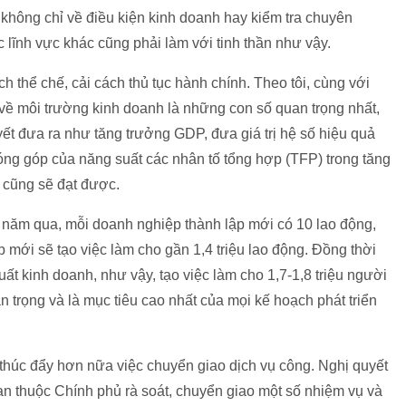
không chỉ về điều kiện kinh doanh hay kiểm tra chuyên
lĩnh vực khác cũng phải làm với tinh thần như vậy.
 thể chế, cải cách thủ tục hành chính. Theo tôi, cùng với
ên về môi trường kinh doanh là những con số quan trọng nhất,
ết đưa ra như tăng trưởng GDP, đưa giá trị hệ số hiệu quả
đóng góp của năng suất các nhân tố tổng hợp (TFP) trong tăng
 cũng sẽ đạt được.
g năm qua, mỗi doanh nghiệp thành lập mới có 10 lao động,
 mới sẽ tạo việc làm cho gần 1,4 triệu lao động. Đồng thời
ất kinh doanh, như vậy, tạo việc làm cho 1,7-1,8 triệu người
an trọng và là mục tiêu cao nhất của mọi kế hoạch phát triển
thúc đẩy hơn nữa việc chuyển giao dịch vụ công. Nghị quyết
n thuộc Chính phủ rà soát, chuyển giao một số nhiệm vụ và