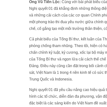
Ông Vũ Tiến Lộc:
Cùng với bài phát biểu của
Nghị quyết 01 đã khẳng định những thông điệp
và những cải cách của các cơ quan Chính ph
một phong trào thi đua yêu nước giữa chính q
chế, cố gắng tạo một môi trường thân thiện, 
Cả phát biểu của Tổng Bí thư, kết luận của 
phòng chống tham nhũng. Theo tôi, hiện có h
chấn chỉnh kỷ luật, kỷ cương, xốc lại bộ máy 
của Tổng Bí thư và ngọn lửa cải cách thể ch
Đảng. Điều này cũng cần đặt trong bối cảnh
sát, Việt Nam là 1 trong 4 nền kinh tế có sức
Trung Quốc và Indonesia.
Nghị quyết 01 đã yêu cầu nâng cao hiệu quả t
hình các tổ chức, diễn đàn đa phương, vận đ
đặc biệt là các sáng kiến do Việt Nam đề xu