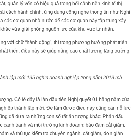
át, quản lý vốn có hiệu quả trong bối cảnh nền kinh tế thị
 cải cách hành chính, ứng dụng công nghệ thông tin như Nghị
ủa các cơ quan nhà nước để các cơ quan này tập trung xây
t khác vừa giải phóng nguồn lực của khu vực tư nhân.
ợng với chữ “hành động”, thì trong phương hướng phát triển
 phát triển, điều này sẽ giúp nâng cao chất lượng tăng trưởng.
thành lập mới 135 nghìn doanh nghiệp trong năm 2018 mà
tượng. Có lẽ đây là lần đầu tiên Nghị quyết 01 hằng năm của
 nghiệp thành lập mới. Để làm được điều này cũng cần nỗ lực
 cũng đã đưa ra những con số rất ấn tượng khác: Phấn đấu
cạnh tranh và môi trường kinh doanh; bảo đảm cắt giảm,
m và thủ tục kiểm tra chuyên ngành, cắt giảm, đơn giản