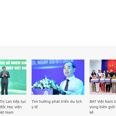
hị Lan tiếp tục
Tìm hướng phát triển du lịch
BAT Việt Nam t
đốc Học viện
y tế
vùng biên giới 
iệt Nam
kế