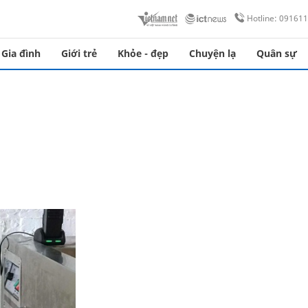
Hotline: 09161
Gia đình
Giới trẻ
Khỏe - đẹp
Chuyện lạ
Quân sự