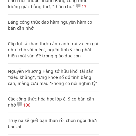
Cách học thuộc nhanh Bảng công thức
lượng giác bằng thơ, "thần chú"
17
Bảng công thức đạo hàm nguyên hàm cơ
bản cần nhớ
Clip lột tả chân thực cảnh anh trai và em gái
như 'chó với mèo', người tinh ý còn phát
hiện một vấn đề trong giáo dục con
Nguyễn Phương Hằng sở hữu khối tài sản
"siêu khủng", từng khoe sổ đỏ tính bằng
cân, mắng cựu mẫu 'không có nổi nghìn tỷ'
Các công thức hóa học lớp 8, 9 cơ bản cần
nhớ
106
Truy nã kẻ giết bạn thân rồi chôn ngồi dưới
bãi cát