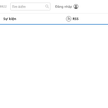
18822
Đăng nhập
Sự kiện
RSS