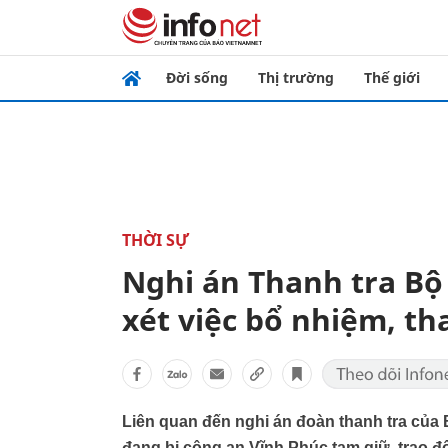
Đời sống
Thị trường
Thế giới
THỜI SỰ
Nghi án Thanh tra Bộ
xét việc bổ nhiệm, th
Liên quan đến nghi án đoàn thanh tra của 
đang bị công an Vĩnh Phúc tạm giữ, trao đổ