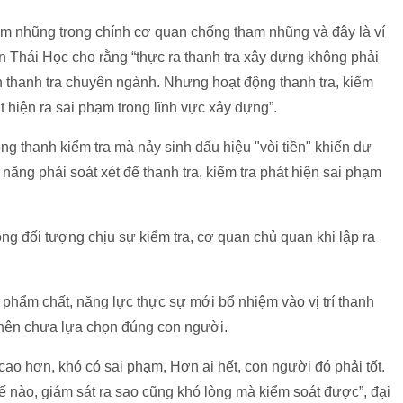
am nhũng trong chính cơ quan chống tham nhũng và đây là ví
yễn Thái Học cho rằng “thực ra thanh tra xây dựng không phải
 thanh tra chuyên ngành. Nhưng hoạt động thanh tra, kiểm
át hiện ra sai phạm trong lĩnh vực xây dựng”.
ng thanh kiểm tra mà nảy sinh dấu hiệu "vòi tiền" khiến dư
ăng phải soát xét để thanh tra, kiểm tra phát hiện sai phạm
trong đối tượng chịu sự kiểm tra, cơ quan chủ quan khi lập ra
phẩm chất, năng lực thực sự mới bổ nhiệm vào vị trí thanh
 nên chưa lựa chọn đúng con người.
 cao hơn, khó có sai phạm, Hơn ai hết, con người đó phải tốt.
hế nào, giám sát ra sao cũng khó lòng mà kiểm soát được”, đại