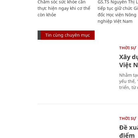
Chăm sóc sức khỏe cần
GS.TS Nguyễn Thị 
thực hiện ngay khi cơ thể
tiếp tục giữ chức 
còn khỏe
đốc Học viện Nông
nghiệp Việt Nam
Tin cùng chuyên mục
THỜI SỰ
Xây d
Việt 
Nhằm tạo
yếu thế,
triển, t
THỜI SỰ
Đề xu
điểm