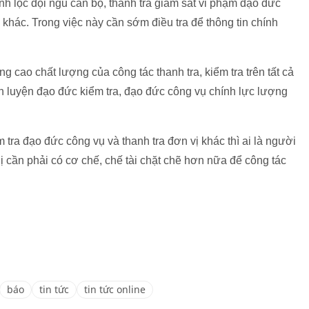
hanh lọc đội ngũ cán bộ, thanh tra giám sát vi phạm đạo đức
 khác. Trong việc này cần sớm điều tra để thông tin chính
g cao chất lượng của công tác thanh tra, kiểm tra trên tất cả
èn luyện đạo đức kiểm tra, đạo đức công vụ chính lực lượng
m tra đạo đức công vụ và thanh tra đơn vị khác thì ai là người
hị cần phải có cơ chế, chế tài chặt chẽ hơn nữa để công tác
báo
tin tức
tin tức online