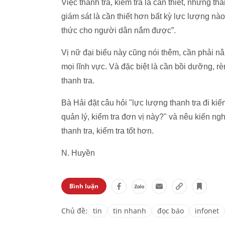
Việc thanh tra, kiểm tra là cần thiết, nhưng t
giám sát là cần thiết hơn bất kỳ lực lượng nào
thức cho người dân nắm được”.
Vị nữ đại biểu này cũng nói thêm, cần phải nân
mọi lĩnh vực. Và đặc biệt là cần bồi dưỡng, r
thanh tra.
Bà Hải đặt câu hỏi "lực lượng thanh tra đi kiể
quản lý, kiểm tra đơn vị này?" và nêu kiến ng
thanh tra, kiểm tra tốt hơn.
N. Huyền
Bình luận
Chủ đề:
tin
tin nhanh
đọc báo
infonet