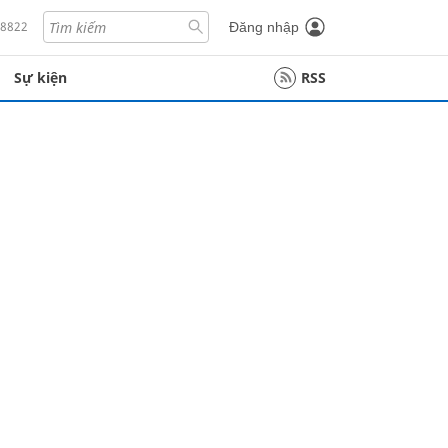
18822
Đăng nhập
Sự kiện
RSS