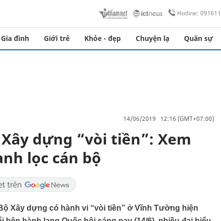
Hotline: 09161
Gia đình
Giới trẻ
Khỏe - đẹp
Chuyện lạ
Quân sự
14/06/2019 12:16 (GMT+07:00)
 Xây dựng “vòi tiền”: Xem
anh lọc cán bộ
Bộ Xây dựng có hành vi “vòi tiền” ở Vĩnh Tường hiện
i bên hành lang Quốc hội sáng nay (14/6), nhiều đại biểu