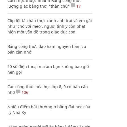
Cách học thuộc nhanh Bảng công thức
lượng giác bằng thơ, "thần chú"
17
Clip lột tả chân thực cảnh anh trai và em gái
như 'chó với mèo', người tinh ý còn phát
hiện một vấn đề trong giáo dục con
Bảng công thức đạo hàm nguyên hàm cơ
bản cần nhớ
20 số điện thoại ma ám bạn không bao giờ
nên gọi
Các công thức hóa học lớp 8, 9 cơ bản cần
nhớ
106
Nhiều điểm bất thường ở bằng đại học của
Lý Nhã Kỳ
Hàng ngàn người Mỹ ân hận vì tiêm vắc xin