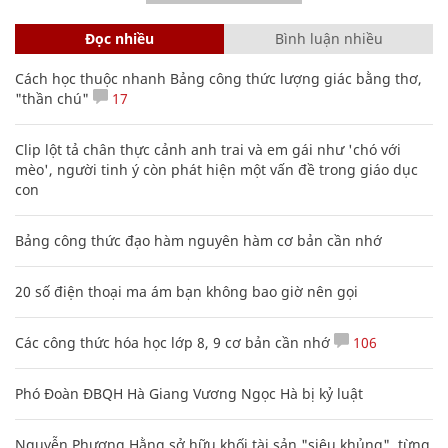
Đọc nhiều
Bình luận nhiều
Cách học thuộc nhanh Bảng công thức lượng giác bằng thơ,
"thần chú"
17
Clip lột tả chân thực cảnh anh trai và em gái như 'chó với
mèo', người tinh ý còn phát hiện một vấn đề trong giáo dục
con
Bảng công thức đạo hàm nguyên hàm cơ bản cần nhớ
20 số điện thoại ma ám bạn không bao giờ nên gọi
Các công thức hóa học lớp 8, 9 cơ bản cần nhớ
106
Phó Đoàn ĐBQH Hà Giang Vương Ngọc Hà bị kỷ luật
Nguyễn Phương Hằng sở hữu khối tài sản "siêu khủng", từng