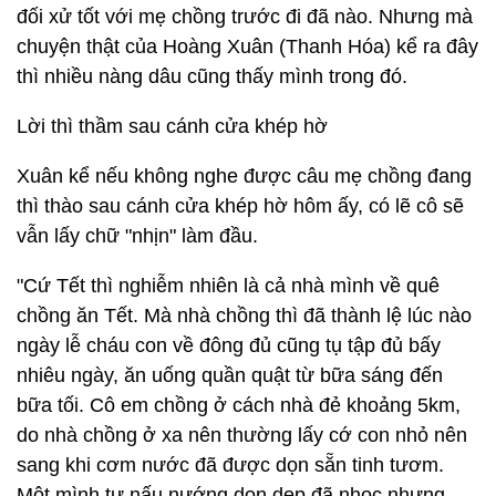
đối xử tốt với mẹ chồng trước đi đã nào. Nhưng mà
chuyện thật của Hoàng Xuân (Thanh Hóa) kể ra đây
thì nhiều nàng dâu cũng thấy mình trong đó.
Lời thì thầm sau cánh cửa khép hờ
Xuân kể nếu không nghe được câu mẹ chồng đang
thì thào sau cánh cửa khép hờ hôm ấy, có lẽ cô sẽ
vẫn lấy chữ "nhịn" làm đầu.
"Cứ Tết thì nghiễm nhiên là cả nhà mình về quê
chồng ăn Tết. Mà nhà chồng thì đã thành lệ lúc nào
ngày lễ cháu con về đông đủ cũng tụ tập đủ bấy
nhiêu ngày, ăn uống quần quật từ bữa sáng đến
bữa tối. Cô em chồng ở cách nhà đẻ khoảng 5km,
do nhà chồng ở xa nên thường lấy cớ con nhỏ nên
sang khi cơm nước đã được dọn sẵn tinh tươm.
Một mình tự nấu nướng dọn dẹp đã nhọc nhưng