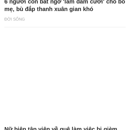
6 người con bất ngờ 'làm đám cưới' cho bố
mẹ, bù đắp thanh xuân gian khó
ĐỜI SỐNG
Nữ biên tập viên về quê làm việc bị gièm