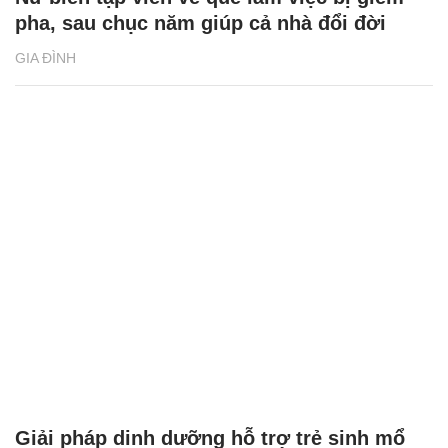
pha, sau chục năm giúp cả nhà đổi đời
GIA ĐÌNH
Giải pháp dinh dưỡng hỗ trợ trẻ sinh mổ