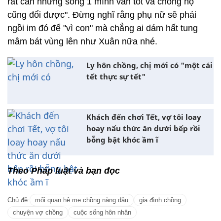
rất cần nhưng sống 1 mình vẫn tốt và chồng họ
cũng đổi được". Đừng nghĩ rằng phụ nữ sẽ phải
ngồi im đó để "vì con" mà chẳng ai dám hất tung
mâm bát vùng lên như Xuân nữa nhé.
Ly hôn chồng, chị mới có "một cái
tết thực sự tết"
Khách đến chơi Tết, vợ tôi loay
hoay nấu thức ăn dưới bếp rồi
bỗng bật khóc ầm ĩ
Theo Pháp luật và bạn đọc
Chủ đề:
mối quan hệ mẹ chồng nàng dâu
gia đình chồng
chuyện vợ chồng
cuộc sống hôn nhân