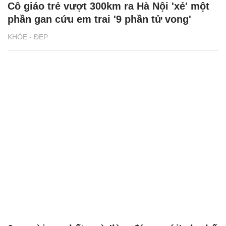
Cô giáo trẻ vượt 300km ra Hà Nội 'xẻ' một
phần gan cứu em trai '9 phần tử vong'
KHỎE - ĐẸP