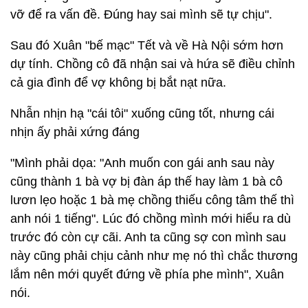
vỡ để ra vấn đề. Đúng hay sai mình sẽ tự chịu".
Sau đó Xuân "bế mạc" Tết và về Hà Nội sớm hơn
dự tính. Chồng cô đã nhận sai và hứa sẽ điều chỉnh
cả gia đình để vợ không bị bắt nạt nữa.
Nhẫn nhịn hạ "cái tôi" xuống cũng tốt, nhưng cái
nhịn ấy phải xứng đáng
"Mình phải dọa: "Anh muốn con gái anh sau này
cũng thành 1 bà vợ bị đàn áp thế hay làm 1 bà cô
lươn lẹo hoặc 1 bà mẹ chồng thiếu công tâm thế thì
anh nói 1 tiếng". Lúc đó chồng mình mới hiểu ra dù
trước đó còn cự cãi. Anh ta cũng sợ con mình sau
này cũng phải chịu cảnh như mẹ nó thì chắc thương
lắm nên mới quyết đứng về phía phe mình", Xuân
nói.