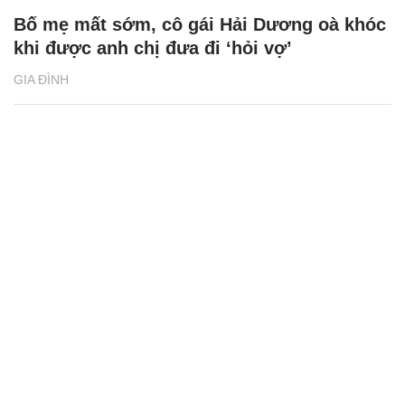
Bố mẹ mất sớm, cô gái Hải Dương oà khóc
khi được anh chị đưa đi ‘hỏi vợ’
GIA ĐÌNH