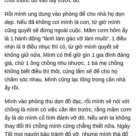
chút thuốc đỏ vào tay trước đó.
Rồi mình ung dung vào phòng để cho nhà họ dọn
dẹp. Nếu đã không coi mình là con, từ giờ mình
cũng quyết sẽ đứng ngoài cuộc. Mâm cơm hôm ấy
là 1 hành động "lành làm gáo vỡ làm muôi". 1 điều
nhịn là 9 điều nhục thì có, từ giờ mình quyết sẽ
không giữ nữa. Mình có thể giữ gìn 1 gia đình đáng
giá, chứ 1 ông chồng nhu nhược, 1 bà mẹ chồng
không biết điều thì thôi, cùng lắm sẽ để cho họ
chăm sóc nhau. Mình cũng lạc lõng trong căn nhà
ấy rồi.
Mình vào phòng thu dọn đồ đạc, rồi mình sẽ nói với
chồng là mình có việc cần lên trước, rằng mâm cơm
ấy là do mình cố tình đánh vỡ đó. Nếu anh ta không
thay đổi thì chồng mình cũng chẳng thiết nữa. Ngày
Tết mọi người bảo tránh đổ vỡ, nhưng mình thà đổ